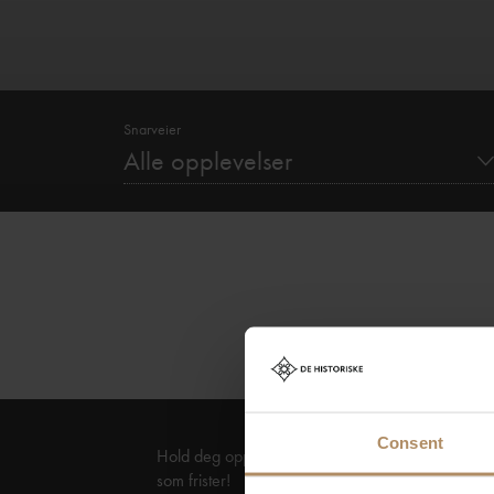
Snarveier
Alle opplevelser
Consent
Hold deg oppdatert på nyheter, og få spennende 
som frister!