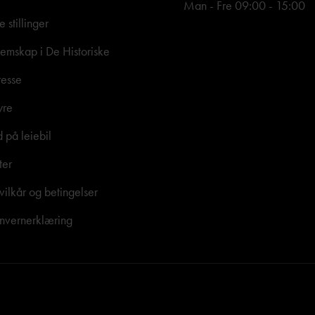
Man - Fre 09:00 - 15:00
e stillinger
mskap i De Historiske
resse
yre
d på leiebil
ter
vilkår og betingelser
nvernerklæring