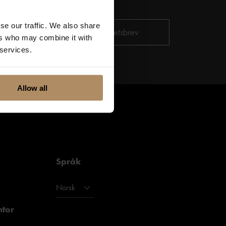
tjenester. Du kan
se our traffic. We also share
ditt personvern,
ers who may combine it with
 services.
Allow all
Språk
Norsk
ntor