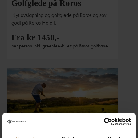
Golfglede på Røros
Nyt avslapning og golfglede på Røros og sov
godt på Røros Hotell.
Fra kr 1450,-
per person inkl. greenfee-billett på Røros golfbane