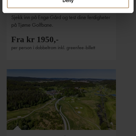
Deny
Gård
Sjekk inn på Engø Gård og test dine ferdigheter
på Tjøme Golfbane.
Fra kr 1950,-
per person i dobbeltrom inkl. greenfee-billett