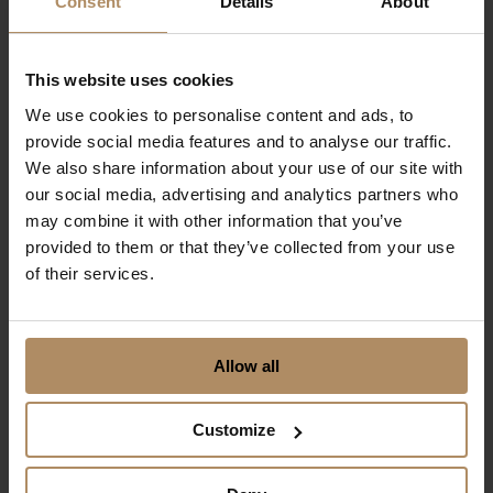
Et slag golf i Egersund
Consent
Details
About
Kombiner en fantastisk golfopplevelse med
førsteklasses hotellopphold på Grand Hotell
This website uses cookies
Egersund.
We use cookies to personalise content and ads, to
provide social media features and to analyse our traffic.
Fra kr 1945,-
We also share information about your use of our site with
per person i dobbeltrom inkl. greenfee-billett og 3-
our social media, advertising and analytics partners who
retters middag
may combine it with other information that you’ve
provided to them or that they’ve collected from your use
of their services.
Allow all
Customize
Golfopplevelse på Engø