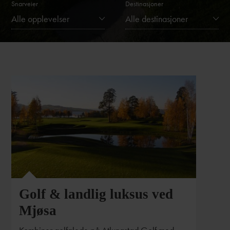
Snarveier
Destinasjoner
Alle opplevelser
Alle destinasjoner
Golf & landlig luksus ved
Mjøsa