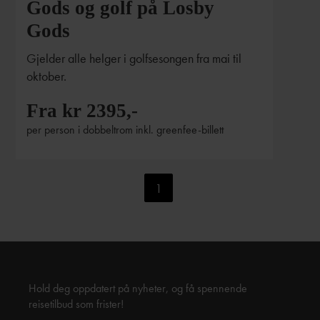
Gods og golf på Losby
Gods
Gjelder alle helger i golfsesongen fra mai til
oktober.
Fra kr 2395,-
per person i dobbeltrom inkl. greenfee-billett
1
Hold deg oppdatert på nyheter, og få spennende
reisetilbud som frister!