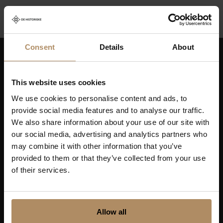
Consent
Details
About
Hold deg oppdatert på nyheter, og få spennende
reisetilbud som frister!
This website uses cookies
We use cookies to personalise content and ads, to
provide social media features and to analyse our traffic.
We also share information about your use of our site with
our social media, advertising and analytics partners who
Ved påmelding godkjenner du at De Historiske lagrer
may combine it with other information that you’ve
kontaktinformasjonen du gir oss, og at vi sender deg
provided to them or that they’ve collected from your use
nyhetsbrev om våre produkter og tjenester. Du kan
of their services.
oppheve abonnementet når som helst. Hvis du vil ha mer
informasjon om vår praksis for personvern og hvordan vi
forplikter oss til å beskytte ditt personvern, kan du se våre
retningslinjer
her
.
Allow all