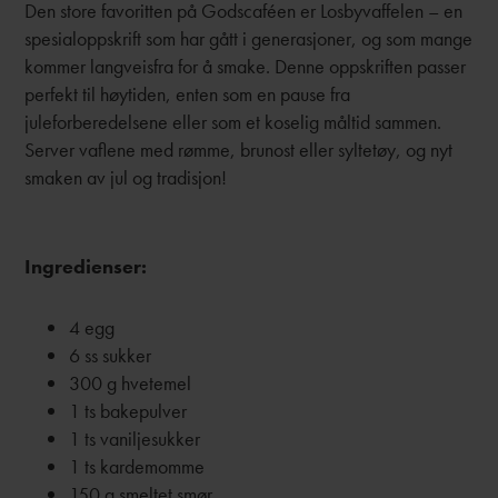
Den store favoritten på Godscaféen er Losbyvaffelen –
en
spesialoppskrift som har gått i generasjoner, og som mange
kommer langveisfra for å smake.
Denne oppskriften passer
perfekt til høytiden, enten som en pause fra
juleforberedelsene eller som et koselig måltid sammen.
Server vaflene med rømme, brunost eller syltetøy, og nyt
smaken av jul og tradisjon!
Ingredienser:
4 egg
6 ss sukker
300 g hvetemel
1 ts bakepulver
1 ts vaniljesukker
1 ts kardemomme
150 g smeltet smør