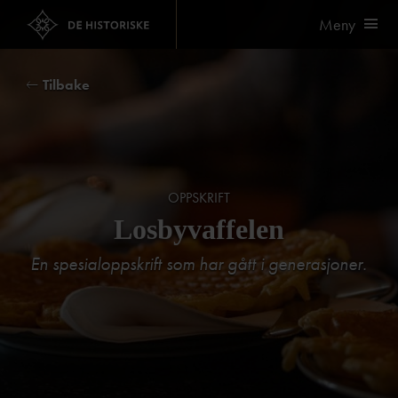
Meny
Tilbake
OPPSKRIFT
Losbyvaffelen
En spesialoppskrift som har gått i generasjoner.