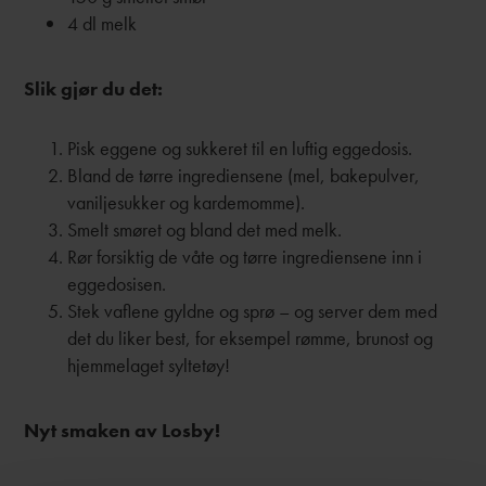
4 dl melk
Slik gjør du det:
Pisk eggene og sukkeret til en luftig eggedosis.
Bland de tørre ingrediensene (mel, bakepulver,
vaniljesukker og kardemomme).
Smelt smøret og bland det med melk.
Rør forsiktig de våte og tørre ingrediensene inn i
eggedosisen.
Stek vaflene gyldne og sprø – og server dem med
det du liker best, for eksempel rømme, brunost og
hjemmelaget syltetøy!
Nyt smaken av Losby!