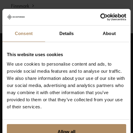
Finnmark
Consent
Details
About
Hold deg oppdatert på nyheter, og få spennende
This website uses cookies
reisetilbud som frister!
We use cookies to personalise content and ads, to
provide social media features and to analyse our traffic.
We also share information about your use of our site with
our social media, advertising and analytics partners who
may combine it with other information that you’ve
Ved påmelding godkjenner du at De Historiske lagrer
provided to them or that they’ve collected from your use
kontaktinformasjonen du gir oss, og at vi sender deg
of their services.
nyhetsbrev om våre produkter og tjenester. Du kan
oppheve abonnementet når som helst. Hvis du vil ha mer
informasjon om vår praksis for personvern og hvordan vi
forplikter oss til å beskytte ditt personvern, kan du se våre
retningslinjer
her
.
Allow all