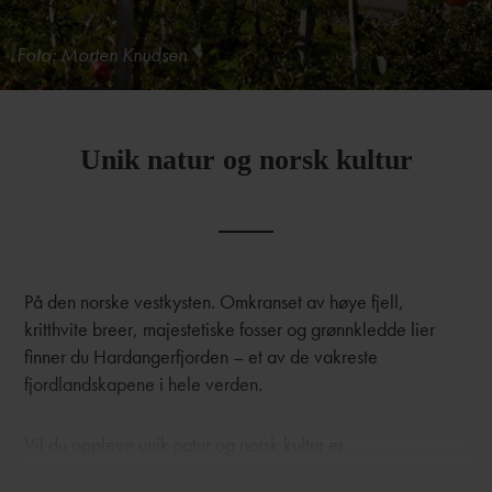
Foto: Morten Knudsen
Unik natur og norsk kultur
På den norske vestkysten. Omkranset av høye fjell,
kritthvite breer, majestetiske fosser og grønnkledde lier
finner du Hardangerfjorden – et av de vakreste
fjordlandskapene i hele verden.
Vil du oppleve unik natur og norsk kultur er
Hardangerfjorden stedet du skal reise til. Dronningen blant