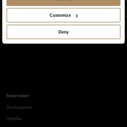
Customize
Deny
Snarveier
Destinasjoner
Hoteller