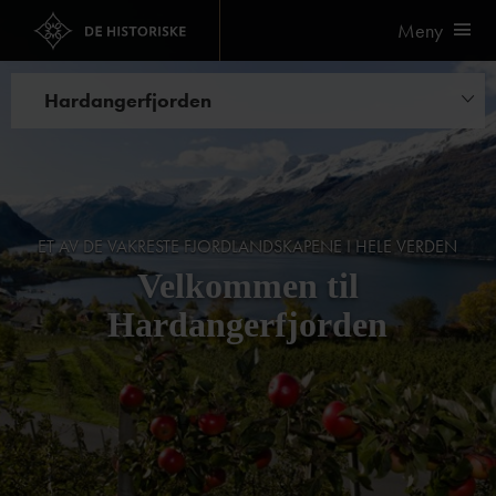
Meny
Hardangerfjorden
Hoteller
Spisesteder
Opplevelser
ET AV DE VAKRESTE FJORDLANDSKAPENE I HELE VERDEN
Velkommen til
Bryllup og selskap
Hardangerfjorden
Kurs og konferanser