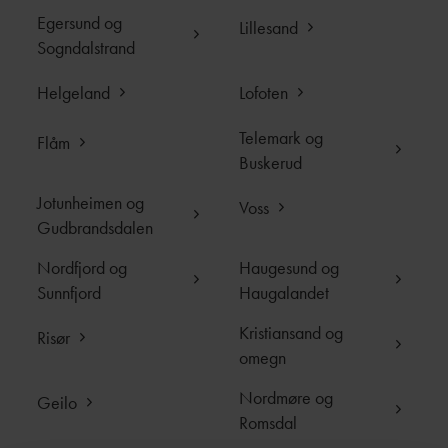
Egersund og
gammel eller ung. At Hardanger er et sted som må
Lillesand
Sogndalstrand
oppleves, er helt sikkert.
Helgeland
Lofoten
Telemark og
Flåm
Buskerud
Jotunheimen og
Voss
Gudbrandsdalen
Nordfjord og
Haugesund og
Sunnfjord
Haugalandet
Kristiansand og
Risør
omegn
Nordmøre og
Geilo
Romsdal