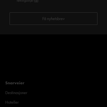
retningslinjer
her
.
Snarveier
Destinasjoner
Hoteller