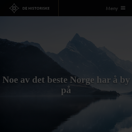
Meny
Noe av det beste Norge har å by
på