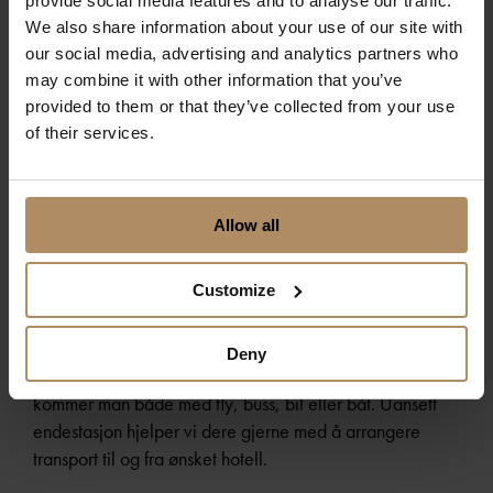
provide social media features and to analyse our traffic.
og skreddersydde menyer laget av gode, lokale
We also share information about your use of our site with
råvarer.
our social media, advertising and analytics partners who
may combine it with other information that you’ve
Hvor mye koster det?
provided to them or that they’ve collected from your use
of their services.
Flere av våre historiske hoteller har overnattingsplasser
fra 10-50 personer. Opptar dere disse sengeplassene er
hele hotellet deres. Pris vil variere fra hotell til hotell, så
ta gjerne kontakt med oss for et uforpliktende tilbud.
Allow all
Customize
Hvordan kommer vi oss til destinasjonen?
Noen av våre hoteller ligger sentralt plassert i store og
Deny
små byer, mens andre ligger mer utenfor allfarsvei. Hit
kommer man både med fly, buss, bil eller båt. Uansett
endestasjon hjelper vi dere gjerne med å arrangere
transport til og fra ønsket hotell.