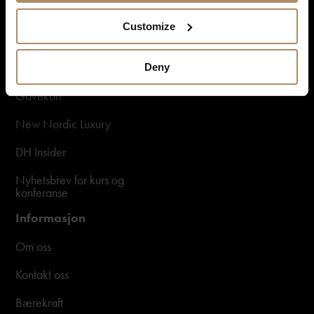
Opplevelser og kortferier
Customize
Kurs og konferanser
Selskap og bryllup
Deny
Gavekort
New Nordic Luxury
DH Insider
Nyhetsbrev for kurs og
konferanse
Informasjon
Om oss
Kontakt oss
Bærekraft