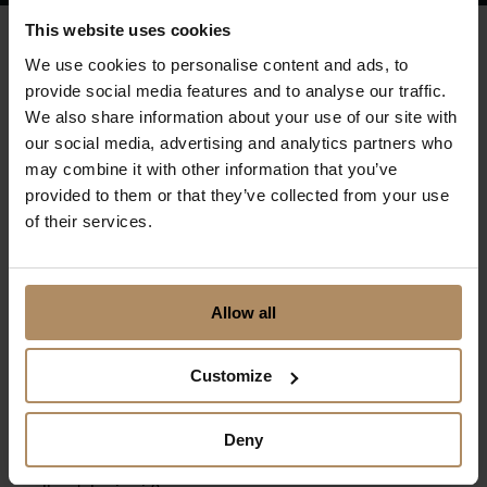
This website uses cookies
God erfaring med kurs og
We use cookies to personalise content and ads, to
provide social media features and to analyse our traffic.
konferanse
We also share information about your use of our site with
our social media, advertising and analytics partners who
may combine it with other information that you’ve
provided to them or that they’ve collected from your use
Grand Hotell Egersund er et praktfullt sted for alle typer
of their services.
arrangement, fra kurs og konferanse til firmafest og
jubileum. Hotellet har arrangert kurs i mer enn 30 år og
deres fotrinn er at de er løsningsorienterte, leverer
Allow all
kvalitet i alle ledd og har gode oppfølgingsrutiner.
Customize
Konferanselokalene er funksjonelle og blir tilrettelagt for
deres bruk.
Konsulate
t rommer opp til 160 stk i
kinooppsett,
Auditoriet
tar 59 kursgjester og Ankersalen
Deny
kan både benyttes som kurslokale for mindre grupper