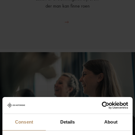
der man kan finne roen
Consent
Details
About