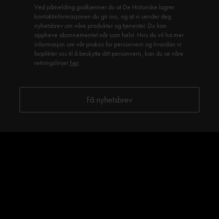
Ved påmelding godkjenner du at De Historiske lagrer
kontaktinformasjonen du gir oss, og at vi sender deg
nyhetsbrev om våre produkter og tjenester. Du kan
oppheve abonnementet når som helst. Hvis du vil ha mer
informasjon om vår praksis for personvern og hvordan vi
forplikter oss til å beskytte ditt personvern, kan du se våre
retningslinjer
her
.