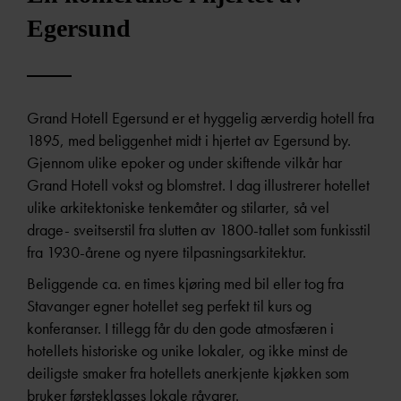
Egersund
Grand Hotell Egersund er et hyggelig ærverdig hotell fra
1895, med beliggenhet midt i hjertet av Egersund by.
Gjennom ulike epoker og under skiftende vilkår har
Grand Hotell vokst og blomstret. I dag illustrerer hotellet
ulike arkitektoniske tenkemåter og stilarter, så vel
drage- sveitserstil fra slutten av 1800-tallet som funkisstil
fra 1930-årene og nyere tilpasningsarkitektur.
Beliggende ca. en times kjøring med bil eller tog fra
Stavanger egner hotellet seg perfekt til kurs og
konferanser. I tillegg får du den gode atmosfæren i
hotellets historiske og unike lokaler, og ikke minst de
deiligste smaker fra hotellets anerkjente kjøkken som
bruker førsteklasses lokale råvarer.