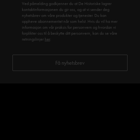
Ved påmelding godkjenner du at De Historiske lagrer
kontaktinformasjonen du gir oss, og at vi sender deg
nyhetsbrev om våre produkter og tjenester. Du kan
oppheve abonnementet når som helst. Hvis du vil ha mer
informasjon om vår praksis for personvern og hvordan vi
forplikter oss til å beskytte ditt personvern, kan du se våre
retningslinjer
her
.