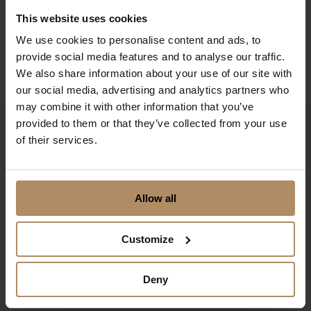
Møtelokalene byr på lerret, prosjektor og en liten scene
This website uses cookies
og huser også to kjøkken, toaletter og utemøbler like
We use cookies to personalise content and ads, to
utenfor møterommet.
provide social media features and to analyse our traffic.
We also share information about your use of our site with
our social media, advertising and analytics partners who
may combine it with other information that you’ve
provided to them or that they’ve collected from your use
of their services.
Allow all
Møtekapasitet: 50
Customize
Deny
Hotellrom: 25