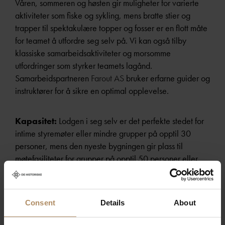
Våren, sommeren og høsten gir muligheter for varierte
aktiviteter som fiske og sykling, mens bratte stier og
trapper til spektakulære topper og fosser er en flott måte
for teamet å utfordre seg selv på. Vi kan også tilby
klassiske samarbeidsaktiviteter og morsomme
utfordringer som styrker teamets lagånd.
Samarbeidspartneren
Farout AS
bruker erfarne guider og
instruktører for å sikre en optimal opplevelse.
Kapasitet:
Lodgen i seg selv er det perfekte stedet for
intime styremøter eller mindre grupper på opptil 30
personer, mens den nyeste bygningen gir plass til
møtefasiliteter for grupper på opptil 50 personer eller
100 personer til foredrag/konsert. Restauranten kan
imøtekomme opp til 40 personer for en elegant middag,
mens den nye bygningen er egnet for middagsselskaper
Consent
Details
About
på opptil 50 personer.