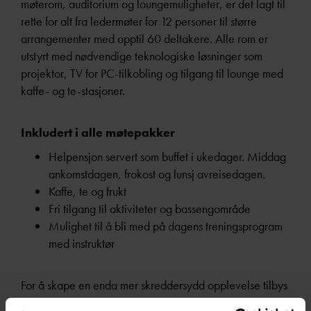
møterom, auditorium og loungemuligheter, er det lagt til
rette for alt fra ledermøter for 12 personer til større
arrangementer med opptil 60 deltakere. Alle rom er
utstyrt med nødvendige teknologiske løsninger som
projektor, TV for PC-tilkobling og tilgang til lounge med
kaffe- og te-stasjoner.
Inkludert i alle møtepakker
Helpensjon servert som buffet i ukedager. Middag
ankomstdagen, frokost og lunsj avreisedagen.
Kaffe, te og frukt
Fri tilgang til aktiviteter og bassengområde
Mulighet til å bli med på dagens treningsprogram
med instruktør
For å skape en enda mer skreddersydd opplevelse tilbys
oppgraderinger som 3-retters middager, rundstykker og