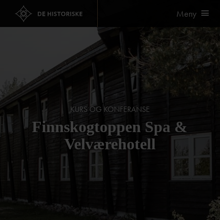
Meny
KURS OG KONFERANSE
Finnskogtoppen Spa &
Velværehotell