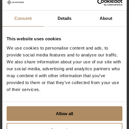
kaker, foredrag, yogaøkter eller teambuilding-aktiviteter
i samarbeid med eksterne partnere.
Consent
Details
About
For de som ønsker en eksklusiv ramme rundt sitt
arrangement, kan
hele hotellet leies
. Dette åpner opp
for skreddersydde opplevelser som kurs, konferanser,
This website uses cookies
bryllup og retreats, alt tilpasset individuelle behov.
We use cookies to personalise content and ads, to
provide social media features and to analyse our traffic.
We also share information about your use of our site with
our social media, advertising and analytics partners who
may combine it with other information that you’ve
provided to them or that they’ve collected from your use
of their services.
Møtekapasitet: 60
Allow all