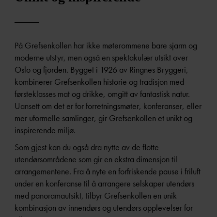
På Grefsenkollen har ikke møterommene bare sjarm og
moderne utstyr, men også en spektakulær utsikt over
Oslo og fjorden. Bygget i 1926 av Ringnes Bryggeri,
kombinerer Grefsenkollen historie og tradisjon med
førsteklasses mat og drikke, omgitt av fantastisk natur.
Uansett om det er for forretningsmøter, konferanser, eller
mer uformelle samlinger, gir Grefsenkollen et unikt og
inspirerende miljø.
Som gjest kan du også dra nytte av de flotte
utendørsområdene som gir en ekstra dimensjon til
arrangementene. Fra å nyte en forfriskende pause i friluft
under en konferanse til å arrangere selskaper utendørs
med panoramautsikt, tilbyr Grefsenkollen en unik
kombinasjon av innendørs og utendørs opplevelser for