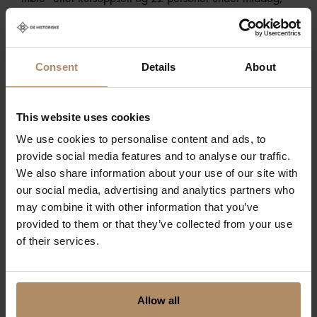
gir rommet en unik opplevelse.
Utsikten:
Utsikten tilbyr en romslig plass med kapasitet
for 24 personer i møteoppsett eller 45 i kinooppsett.
Consent
Details
About
Middag kan nytes av 40 personer, alt mens man blir
blendet av panoramautsikten.
This website uses cookies
Festsalen:
Festsalen er det ideelle stedet for større
We use cookies to personalise content and ads, to
arrangementer med kapasitet for 50 personer i
provide social media features and to analyse our traffic.
møteoppsett, 100 personer i kinooppsett, og 90
We also share information about your use of our site with
our social media, advertising and analytics partners who
personer under en storslått middag.
may combine it with other information that you’ve
provided to them or that they’ve collected from your use
Peisestuen:
I Peisestuen blir frokost, lunsj, og middag
of their services.
servert til kurs- og konferansegjester. Om sommeren kan
gjestene nyte måltider på terrassen, avhengig av
værforholdene.
Allow all
Lavvoen:
Lavvoen med omkringliggende område kan