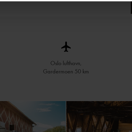
Oslo lufthavn,
Gardermoen 50 km