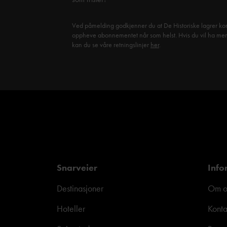
Ved påmelding godkjenner du at De Historiske lagrer kon
oppheve abonnementet når som helst. Hvis du vil ha mer in
kan du se våre retningslinjer
her
.
Snarveier
Info
Destinasjoner
Om o
Hoteller
Konta