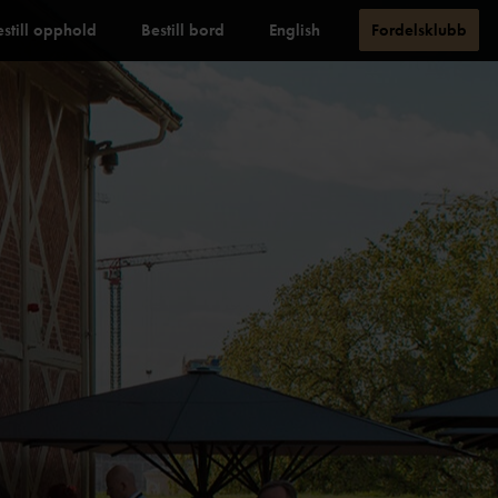
estill opphold
Bestill bord
English
Fordelsklubb