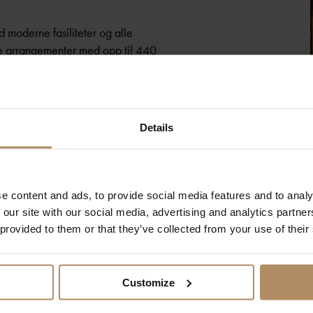
moderne fasiliteter og alle
ke arrangementer med opp til 440
l Kontraskjæret gjør Høymagasinet til
ts kan arrangeres inne, ute eller i en
og virksomheten skal også ha
Details
l konserter, bedriftseventer,
llinger, bryllup, teater, revy,
ler musikklanseringer og debattmøter.
e content and ads, to provide social media features and to analy
mat- og drikkemenyer, samt
 our site with our social media, advertising and analytics partn
a kontakt for et skreddersydd
 provided to them or that they’ve collected from your use of their
Customize