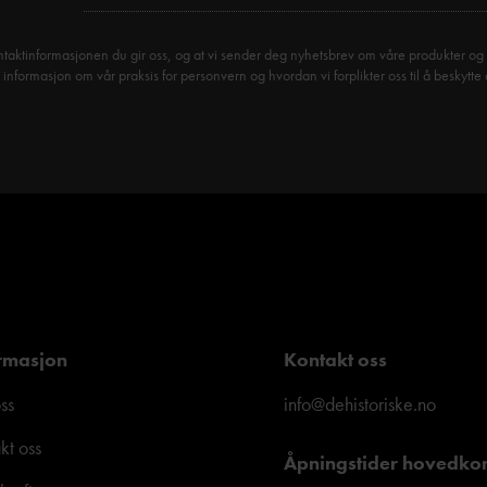
taktinformasjonen du gir oss, og at vi sender deg nyhetsbrev om våre produkter og 
formasjon om vår praksis for personvern og hvordan vi forplikter oss til å beskytte 
rmasjon
Kontakt oss
ss
info@dehistoriske.no
kt oss
Åpningstider hovedko