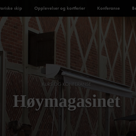
toriske skip
Opplevelser og kortferier
Konferanse
B
KURS OG KONFERANSE
Høymagasinet