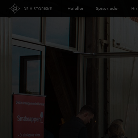
Hoteller
Spisesteder
His