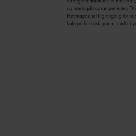
arrangementslokale for konserter, b
og næringslivsarrangementer. Et
Høymagasinet tilgjengelig for pu
kafe på historisk grunn - midt i by