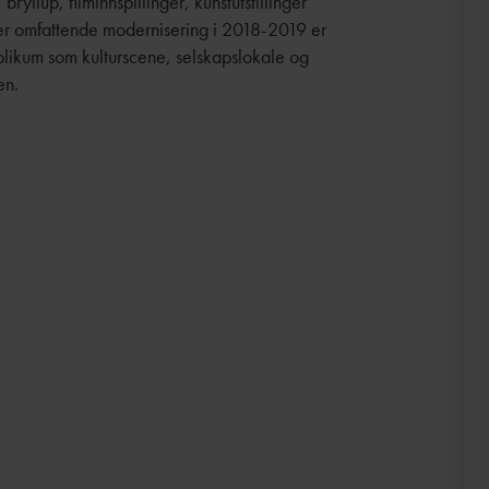
ryllup, filminnspillinger, kunstutstillinger
ter omfattende modernisering i 2018-2019 er
blikum som kulturscene, selskapslokale og
en.