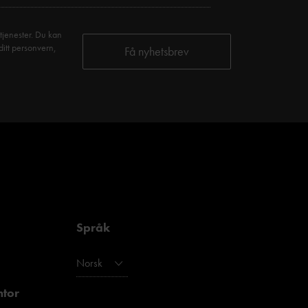
tjenester. Du kan
ditt personvern,
Språk
Norsk
ntor