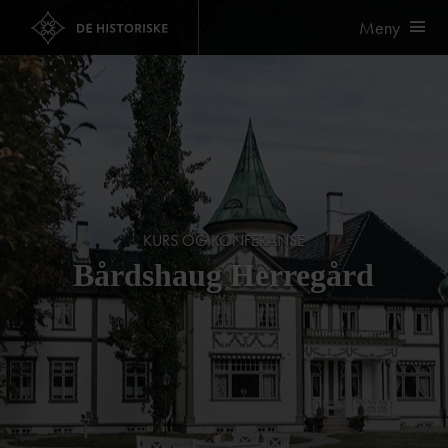
Meny
KURS OG KONFERANSE
Bårdshaug Herregård