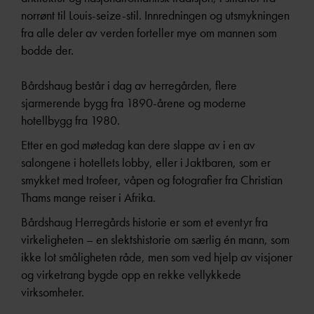
norrønt til Louis-seize-stil. Innredningen og utsmykningen
fra alle deler av verden forteller mye om mannen som
bodde der.
Bårdshaug består i dag av herregården, flere
sjarmerende bygg fra 1890-årene og moderne
hotellbygg fra 1980.
Etter en god møtedag kan dere slappe av i en av
salongene i hotellets lobby, eller i Jaktbaren, som er
smykket med trofeer, våpen og fotografier fra Christian
Thams mange reiser i Afrika.
Bårdshaug Herregårds historie er som et eventyr fra
virkeligheten – en slektshistorie om særlig én mann, som
ikke lot småligheten råde, men som ved hjelp av visjoner
og virketrang bygde opp en rekke vellykkede
virksomheter.