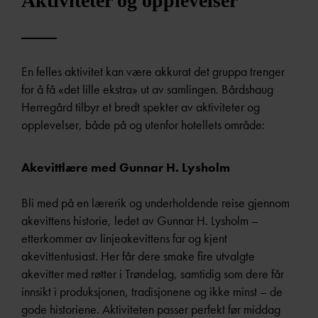
Aktiviteter og opplevelser
En felles aktivitet kan være akkurat det gruppa trenger
for å få «det lille ekstra» ut av samlingen. Bårdshaug
Herregård tilbyr et bredt spekter av aktiviteter og
opplevelser, både på og utenfor hotellets område:
Akevittlære med Gunnar H. Lysholm
Bli med på en lærerik og underholdende reise gjennom
akevittens historie, ledet av Gunnar H. Lysholm –
etterkommer av linjeakevittens far og kjent
akevittentusiast. Her får dere smake fire utvalgte
akevitter med røtter i Trøndelag, samtidig som dere får
innsikt i produksjonen, tradisjonene og ikke minst – de
gode historiene. Aktiviteten passer perfekt før middag