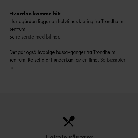
Hvordan komme hit:
Herregården ligger en halvtimes kjøring fra Trondheim
sentrum.
Se
reiserute med bil her
.
Det går også hyppige bussavganger fra Trondheim
sentrum. Reisetid er i underkant av en time.
Se bussruter
her
.
Lokale råvarer