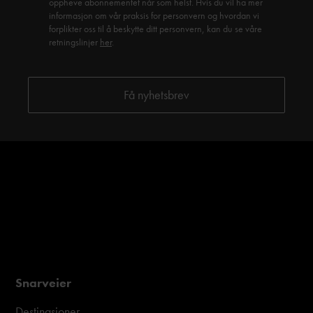
oppheve abonnementet når som helst. Hvis du vil ha mer
informasjon om vår praksis for personvern og hvordan vi
forplikter oss til å beskytte ditt personvern, kan du se våre
retningslinjer
her
.
Snarveier
Destinasjoner