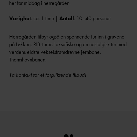
her før middag i herregården.
Varighet
: ca. 1 time
| Antall
: 10–40 personer
Herregården tilbyr også en spennende tur inn i gruvene
på Løkken, RIB-turer, laksefiske og en nostalgisk tur med
verdens eldste vekselstrømdrevne jernbane,
Thamshavnbanen.
Ta kontakt for et forpliktende tilbud!