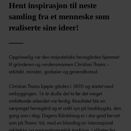
Hent inspirasjon til neste
samling fra et menneske som
realiserte sine ideer!
Opprinnelig var den majestetiske herregården hjemmet
til gründeren og verdensmannen Christian Thams –
arkitekt, minister, godseier og generalkonsul.
Christian Thams kjøpte gården i 1890 og startet med
ombyggingen. 14 år skulle det ta før det meget
omfattende arbeidet var ferdig. Resultatet ble en
særpreget herregård og et unikt syn på landsbygda, den
gang som i dag. Dagens Bårdshaug er i stor grad bevart
som på Thams’ tid, med en blanding av internasjonal
arkitektur og nasjonalromantisk tradisjon, i stilarter fra