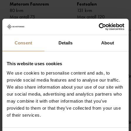
Møterom Fannrem
Festsalen
80 kvm
131 kvm
Max antall 75
Max antall 120
Dagslys
Dagslys
3 tilstøtende grupperom
Direkte adgang til uteområde
Consent
Details
About
Møterom Orkanger
Møterom Gjølme
122 kvm
75 kvm
Max antall 120
Max antall 60
This website uses cookies
Dagslys
Dagslys
We use cookies to personalise content and ads, to
2 tilstøtende grupperom
I «Borgstua» vis a vis herreg
provide social media features and to analyse our traffic.
Stort, privat pauseområde
We also share information about your use of our site with
our social media, advertising and analytics partners who
Møterom Svorkmo
Møterom Evjen
may combine it with other information that you’ve
83 kvm
36 kvm
provided to them or that they’ve collected from your use
Max antall 60
Max antall 24
of their services.
Dagslys
Dagslys
I «Borgstua» vis a vis herregården
I «Borgstua» vis a vis herreg