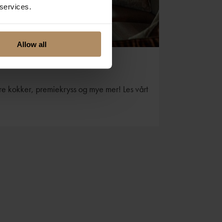
 services.
Allow all
Foto: Storfjord Hotel / Marøy & Klouda
emagasin 2025
åre kokker, premiekryss og mye mer! Les vårt