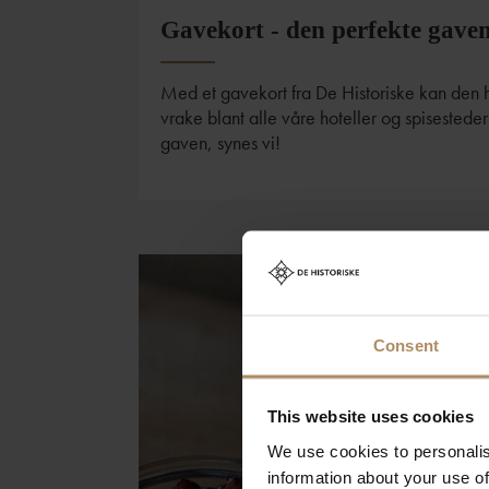
Gavekort - den perfekte gave
Med et gavekort fra De Historiske kan den 
vrake blant alle våre hoteller og spisestede
gaven, synes vi!
Consent
This website uses cookies
We use cookies to personalis
information about your use of