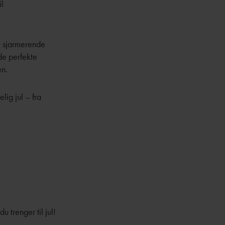
il
re sjarmerende
de perfekte
en.
lig jul – fra
 trenger til jul!