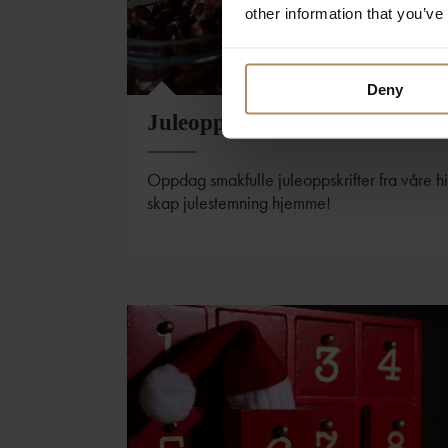
other information that you’ve
Deny
Juleoppskrifter med TINE
Oppdag smakfulle juleoppskrifter fra våre 
skap julestemning hjemme!