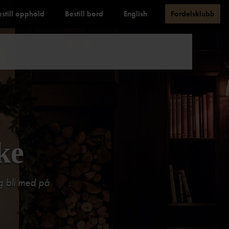
estill opphold
Bestill bord
English
Fordelsklubb
ke
og bli med på