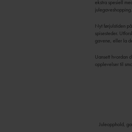
ekstra spesiell med
julegaveshopping.
Nyt førjulstiden p
spisesteder. Utfor
gavene, eller la d
Uansett hvordan du 
opplevelser til sma
Juleopphold, gav