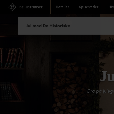
Hoteller
Spisesteder
His
Jul med De Historiske
Ju
Dra på julega