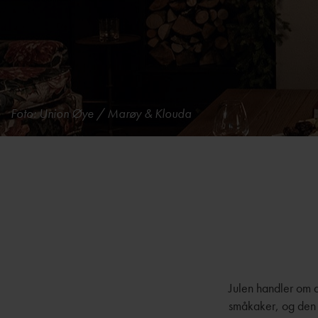
Foto: Union Øye / Marøy & Klouda
Julen handler om 
småkaker, og den l