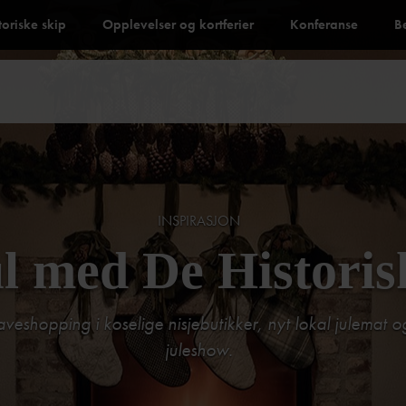
toriske skip
Opplevelser og kortferier
Konferanse
B
INSPIRASJON
l med De Historis
veshopping i koselige nisjebutikker, nyt lokal julemat 
juleshow.