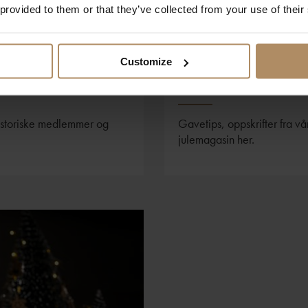
 provided to them or that they’ve collected from your use of their
Customize
Foto: Storfjord Hotel / 62NORD
De Historiske Jul
historiske medlemmer og
Gavetips, oppskrifter fra v
julemagasin her.