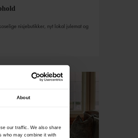
phold
oselige nisjebutikker, nyt lokal julemat og
About
se our traffic. We also share
ers who may combine it with