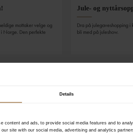
n!
Jule- og nyttårsop
heldige mottaker velge og
Dra på julegaveshopping i k
r i Norge. Den perfekte
bli med på juleshow.
Details
e content and ads, to provide social media features and to analy
 our site with our social media, advertising and analytics partn