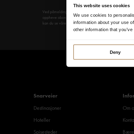
This website uses cookies
Ved påmelding godkjenner du at De Historiske lagrer kon
We use cookies to personalis
oppheve abonnementet når som helst. Hvis du vil ha mer in
information about your use of
kan du se våre retningslinjer
her
.
other information that you’ve
Deny
Snarveier
Info
Destinasjoner
Om o
Hoteller
Konta
Spisesteder
Bære