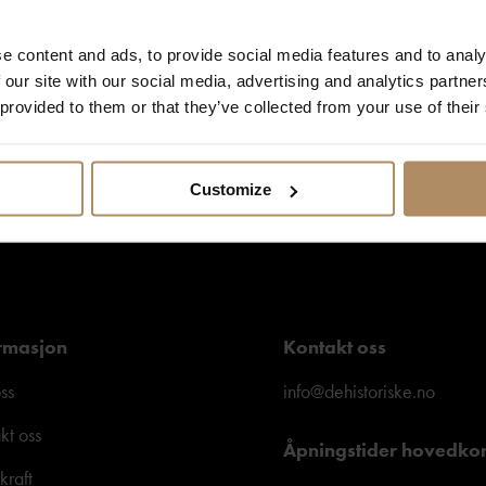
taktinformasjonen du gir oss, og at vi sender deg nyhetsbrev om våre produkter og 
e content and ads, to provide social media features and to analy
formasjon om vår praksis for personvern og hvordan vi forplikter oss til å beskytte 
 our site with our social media, advertising and analytics partn
 provided to them or that they’ve collected from your use of their
Customize
rmasjon
Kontakt oss
ss
info@dehistoriske.no
kt oss
Åpningstider hovedko
kraft