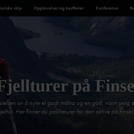
toriske skip
Opplevelser og kortferier
Konferanse
B
Fjellturer på Fins
 følelsen av å nyte et godt måltid og en god, varm seng e
fjelltur. Her finner du pakketurer for den aktive på Finse!