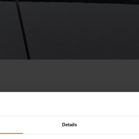
Details
reisetilbud