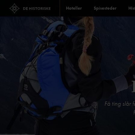
Hoteller
Spisesteder
His
Få ting slår