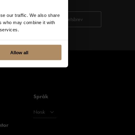
tjenester. Du kan
se our traffic. We also share
ditt personvern,
ers who may combine it with
 services.
Allow all
Språk
Norsk
ntor