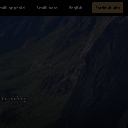
estill opphold
Bestill bord
English
Fordelsklubb
e
tter en lang