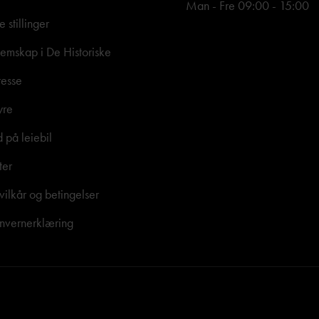
Man - Fre 09:00 - 15:00
e stillinger
mskap i De Historiske
resse
yre
d på leiebil
ter
vilkår og betingelser
nvernerklæring