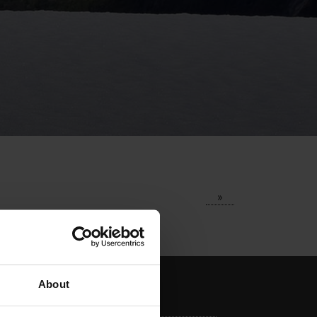
»
About