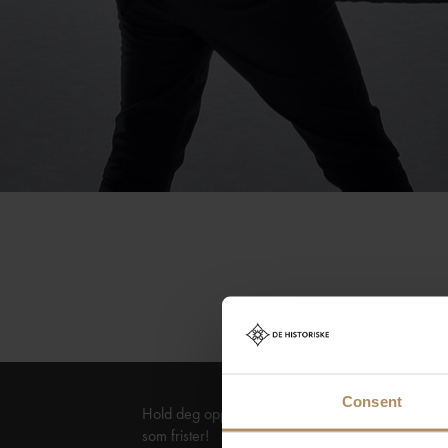
Consent
Hold deg oppdatert på nyheter, og få spennende 
som frister!