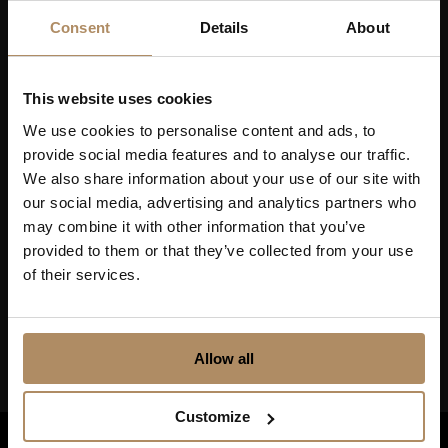
Hold deg oppdatert på nyheter, og få spennende
reisetilbud som frister!
Consent
Details
About
This website uses cookies
We use cookies to personalise content and ads, to
provide social media features and to analyse our traffic.
Ved påmelding godkjenner du at De Historiske lagrer
kontaktinformasjonen du gir oss, og at vi sender deg
We also share information about your use of our site with
nyhetsbrev om våre produkter og tjenester. Du kan
our social media, advertising and analytics partners who
oppheve abonnementet når som helst. Hvis du vil ha mer
may combine it with other information that you’ve
informasjon om vår praksis for personvern og hvordan vi
provided to them or that they’ve collected from your use
forplikter oss til å beskytte ditt personvern, kan du se våre
retningslinjer
her
.
of their services.
Allow all
Customize