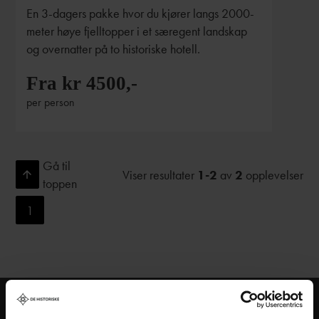
En 3-dagers pakke hvor du kjører langs 2000-
meter høye fjelltopper i et særegent landskap
og overnatter på to historiske hotell.
Fra kr 4500,-
per person
Gå til
Viser resultater
1-2
av
2
opplevelser
toppen
1