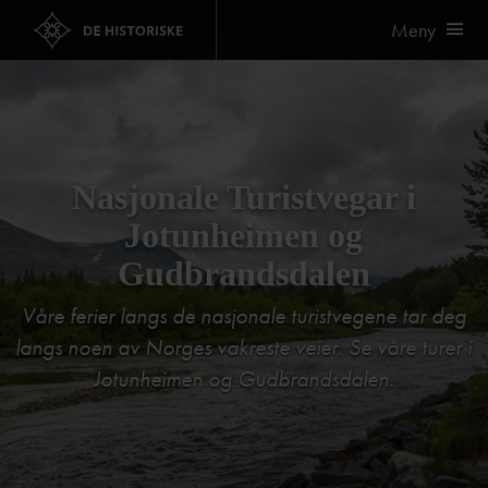
Meny
Nasjonale Turistvegar i
Jotunheimen og
Gudbrandsdalen
Våre ferier langs de nasjonale turistvegene tar deg
langs noen av Norges vakreste veier. Se våre turer i
Jotunheimen og Gudbrandsdalen.