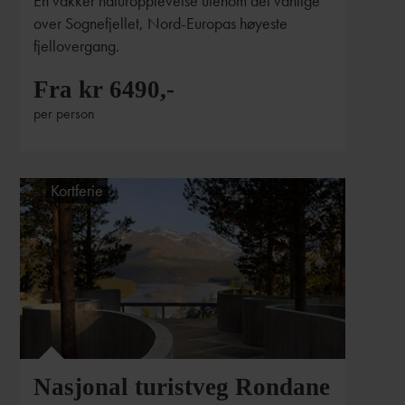
En vakker naturopplevelse utenom det vanlige
over Sognefjellet, Nord-Europas høyeste
fjellovergang.
Fra kr 6490,-
per person
Kortferie
Jørn Hagen / Statens vegvesen
Nasjonal turistveg Rondane