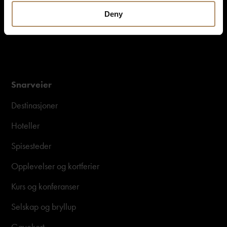
Deny
Snarveier
Destinasjoner
Hoteller
Spisesteder
Opplevelser og kortferier
Kurs og konferanser
Selskap og bryllup
Gavekort