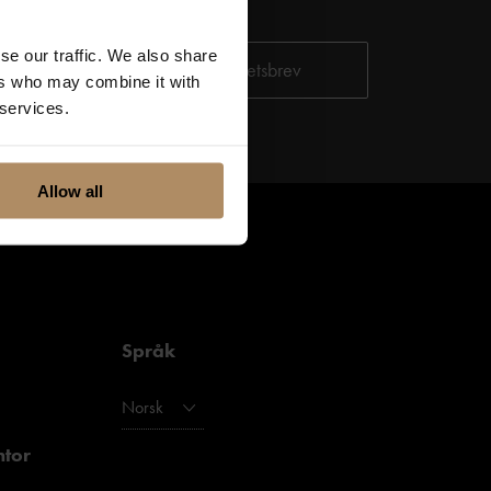
tjenester. Du kan
se our traffic. We also share
ditt personvern,
ers who may combine it with
 services.
Allow all
Språk
Norsk
ntor