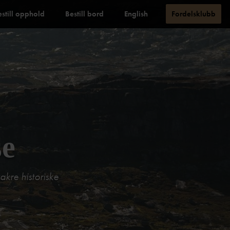
estill opphold
Bestill bord
English
Fordelsklubb
se
akre historiske