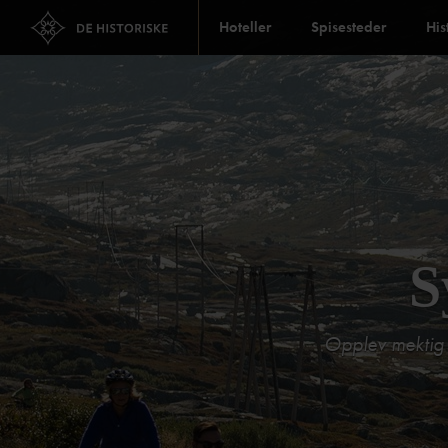
Hoteller
Spisesteder
His
S
Opplev mektig n