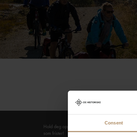
Consent
Hold deg oppdatert på nyheter, og få spennende 
som frister!