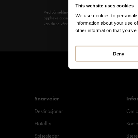
This website uses cookies
Ved påmelding godkjenner du at De Historiske lagrer kon
We use cookies to personalis
oppheve abonnementet når som helst. Hvis du vil ha mer in
information about your use of
kan du se våre retningslinjer
her
.
other information that you’ve
Deny
Snarveier
Info
Destinasjoner
Om o
Hoteller
Konta
Spisesteder
Bære