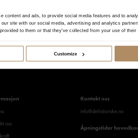
taktinformasjonen du gir oss, og at vi sender deg nyhetsbrev om våre produkter og 
e content and ads, to provide social media features and to analy
formasjon om vår praksis for personvern og hvordan vi forplikter oss til å beskytte 
 our site with our social media, advertising and analytics partn
 provided to them or that they’ve collected from your use of their
Customize
rmasjon
Kontakt oss
ss
info@dehistoriske.no
kt oss
Åpningstider hovedko
kraft