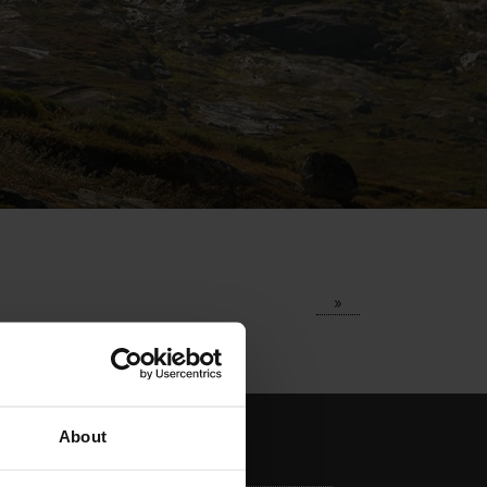
»
About