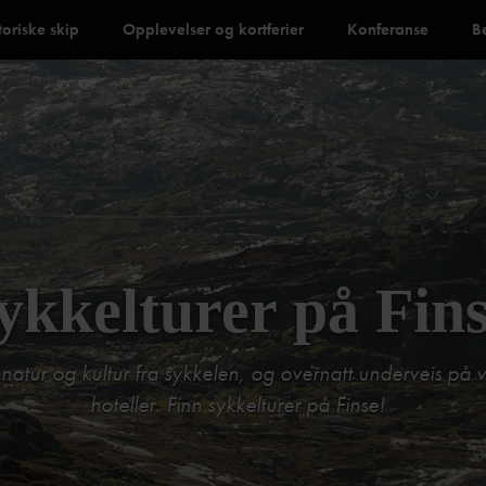
toriske skip
Opplevelser og kortferier
Konferanse
B
ykkelturer på Fin
atur og kultur fra sykkelen, og overnatt underveis på v
hoteller. Finn sykkelturer på Finse!