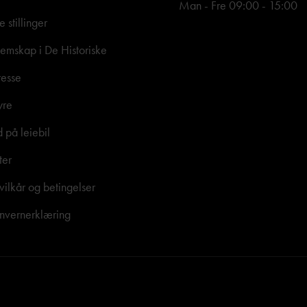
Man - Fre 09:00 - 15:00
e stillinger
mskap i De Historiske
resse
yre
d på leiebil
ter
vilkår og betingelser
nvernerklæring