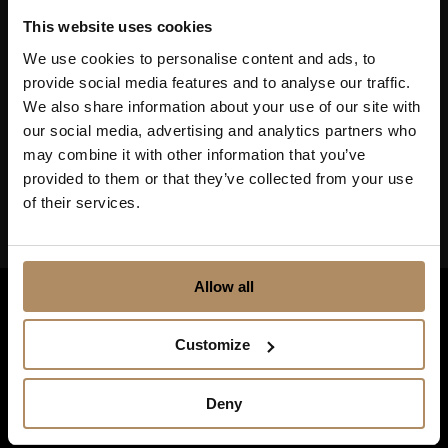
Ved påmelding godkjenner du at De Historiske lagrer
This website uses cookies
kontaktinformasjonen du gir oss, og at vi sender deg
nyhetsbrev om våre produkter og tjenester. Du kan
We use cookies to personalise content and ads, to
oppheve abonnementet når som helst. Hvis du vil ha mer
provide social media features and to analyse our traffic.
informasjon om vår praksis for personvern og hvordan vi
We also share information about your use of our site with
forplikter oss til å beskytte ditt personvern, kan du se våre
retningslinjer
her
.
our social media, advertising and analytics partners who
may combine it with other information that you’ve
provided to them or that they’ve collected from your use
of their services.
Allow all
Customize
Deny