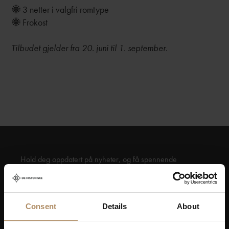
🌞
3 netter i valgfri romtype
🌞
Frokost
Tilbudet gjelder fra 20. juni til 1
. september.
Hold deg oppdatert på nyheter, og få spennende
reisetilbud som frister!
Consent
Details
About