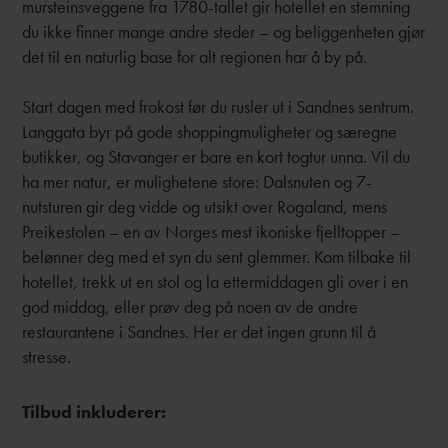
mursteinsveggene fra 1780-tallet gir hotellet en stemning
du ikke finner mange andre steder – og beliggenheten gjør
det til en naturlig base for alt regionen har å by på.
Start dagen med frokost før du rusler ut i Sandnes sentrum.
Langgata byr på gode shoppingmuligheter og særegne
butikker, og Stavanger er bare en kort togtur unna. Vil du
ha mer natur, er mulighetene store: Dalsnuten og 7-
nutsturen gir deg vidde og utsikt over Rogaland, mens
Preikestolen – en av Norges mest ikoniske fjelltopper –
belønner deg med et syn du sent glemmer. Kom tilbake til
hotellet, trekk ut en stol og la ettermiddagen gli over i en
god middag, eller prøv deg på noen av de andre
restaurantene i Sandnes. Her er det ingen grunn til å
stresse.
Tilbud inkluderer: