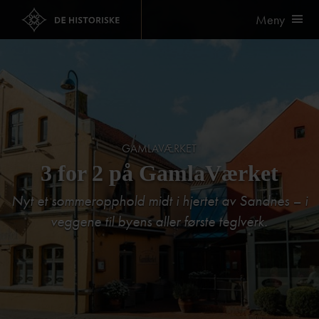
Meny
GAMLAVÆRKET
3 for 2 på GamlaVærket
Nyt et sommeropphold midt i hjertet av Sandnes – i
veggene til byens aller første teglverk.