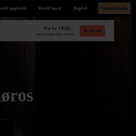
estill opphold
Bestill bord
English
Fordelsklubb
Fra kr 1850,-
Bestill nå
per person i tre netter
Røros