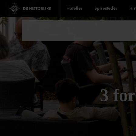
Hoteller
Spisesteder
His
3 fo