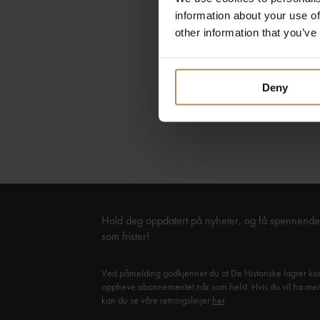
information about your use of
🌞 3 netter i valg
other information that you’ve
🌞 Frokost hver m
🌞 Betal for 2 nett
Deny
Gyldig for opphol
Hold deg oppdatert på nyheter, og få spennende 
som frister!
Ved påmelding godkjenner du at De Historiske lagrer kon
oppheve abonnementet når som helst. Hvis du vil ha mer in
kan du se våre retningslinjer
her
.