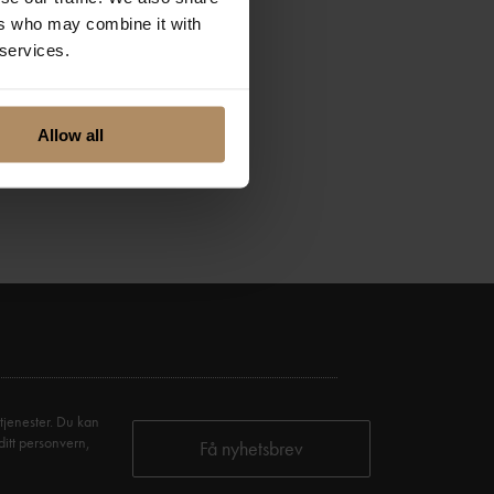
ers who may combine it with
 services.
Allow all
tjenester. Du kan
ditt personvern,