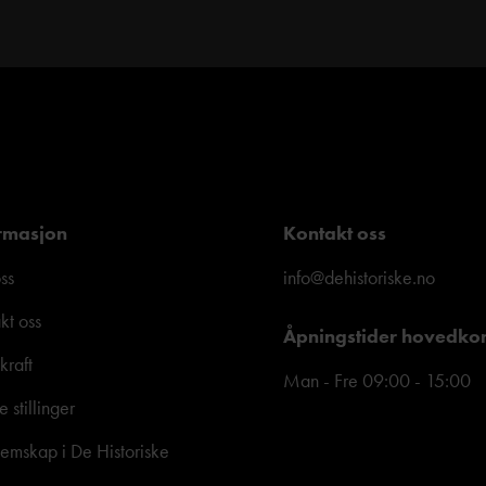
rmasjon
Kontakt oss
ss
info@dehistoriske.no
kt oss
Åpningstider hovedko
kraft
Man - Fre 09:00 - 15:00
e stillinger
mskap i De Historiske