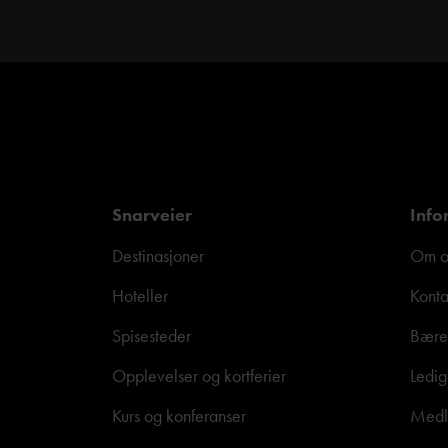
Snarveier
Info
Destinasjoner
Om o
Hoteller
Konta
Spisesteder
Bære
Opplevelser og kortferier
Ledig
Kurs og konferanser
Medle