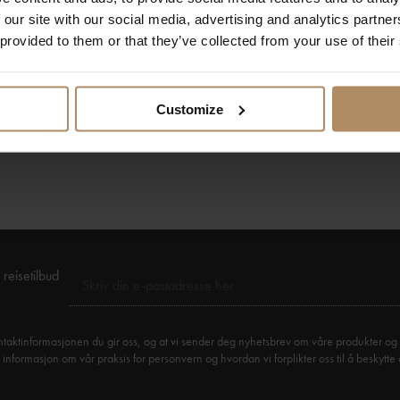
 our site with our social media, advertising and analytics partn
t romkategori
 provided to them or that they’ve collected from your use of their
orgen
er, bo i 3
Customize
d 20. juni–31. august 2026.
reisetilbud
taktinformasjonen du gir oss, og at vi sender deg nyhetsbrev om våre produkter og 
formasjon om vår praksis for personvern og hvordan vi forplikter oss til å beskytte 