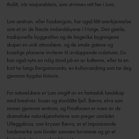
thulitt, vår nasjonalstein, som utvinnes rett her i Lom.
Lom sentrum, eller Fossbergom, har også fått anerkjennelse
som et av de fineste innlandsbyene i Norge. Den gamle,
tradisjonelle byggestilen og de fargerike bygningene
skaper en unik atmosfære, og de smale gatene og
koselige plassene inviterer til avslappende rusleturer. Du
kan også nyte en rolig stund på en av kafeene, eller ta en
kort tur langs Bergomsrunda, en kulturvandring som tar deg
gjennom bygdas historie.
For naturelskere er Lom omgitt av en fantastisk landskap
med breelver, fosser og storslåtte fjell. Bøvra, elva som
renner gjennom sentrum, og Prestfossen er noen av de
dramatiske naturskjønnhetene som preger området.
Utleggsbrua, som krysser Bøvra, er et imponerende
landemerke som binder sammen turveiene og gir et