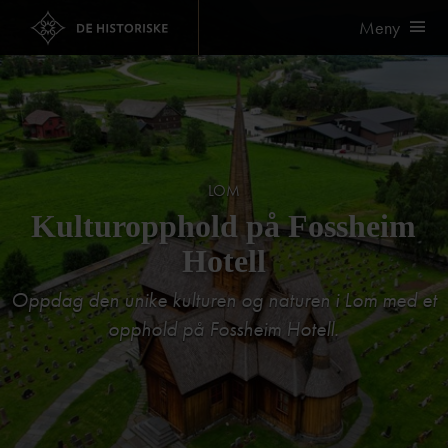
Meny
LOM
Kulturopphold på Fossheim
Hotell
Oppdag den unike kulturen og naturen i Lom med et
opphold på Fossheim Hotell.