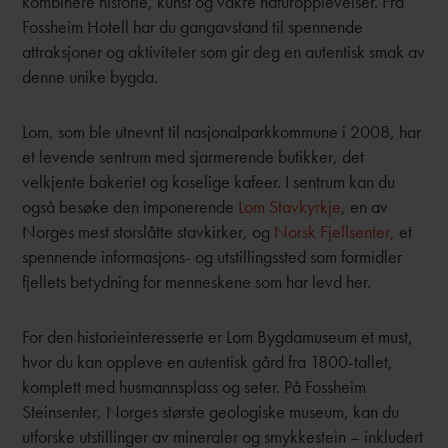
kombinere historie, kunst og vakre naturopplevelser. Fra
Fossheim Hotell har du gangavstand til spennende
attraksjoner og aktiviteter som gir deg en autentisk smak av
denne unike bygda.
Lom, som ble utnevnt til nasjonalparkkommune i 2008, har
et levende sentrum med sjarmerende butikker, det
velkjente bakeriet og koselige kafeer. I sentrum kan du
også besøke den imponerende
Lom Stavkyrkje
, en av
Norges mest storslåtte stavkirker, og
Norsk Fjellsenter,
et
spennende informasjons- og utstillingssted som formidler
fjellets betydning for menneskene som har levd her.
For den historieinteresserte er Lom Bygdamuseum et must,
hvor du kan oppleve en autentisk gård fra 1800-tallet,
komplett med husmannsplass og seter. På Fossheim
Steinsenter, Norges største geologiske museum, kan du
utforske utstillinger av mineraler og smykkestein – inkludert