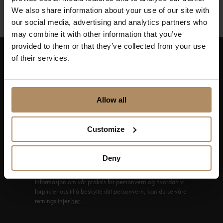
We also share information about your use of our site with
our social media, advertising and analytics partners who
may combine it with other information that you’ve
provided to them or that they’ve collected from your use
of their services.
Hold deg oppdatert på nyheter, og få spennende
reisetilbud som frister!
Allow all
Customize
Ved påmelding godkjenner du at De Historiske lagrer
kontaktinformasjonen du gir oss, og at vi sender deg
Deny
nyhetsbrev om våre produkter og tjenester. Du kan
oppheve abonnementet når som helst. Hvis du vil ha mer
informasjon om vår praksis for personvern og hvordan vi
forplikter oss til å beskytte ditt personvern, kan du se våre
retningslinjer
her
.