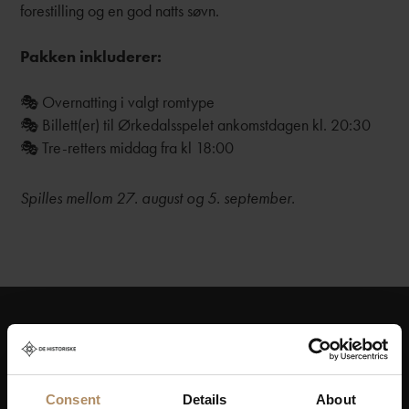
forestilling og en god natts søvn.
Pakken inkluderer:
🎭 Overnatting i valgt romtype
🎭 Billett(er) til Ørkedalsspelet ankomstdagen kl. 20:30
🎭 Tre-retters middag fra kl 18:00
Spilles mellom 27. august og 5. september.
Hold deg oppdatert på nyheter, og få spennende
reisetilbud som frister!
Consent
Details
About