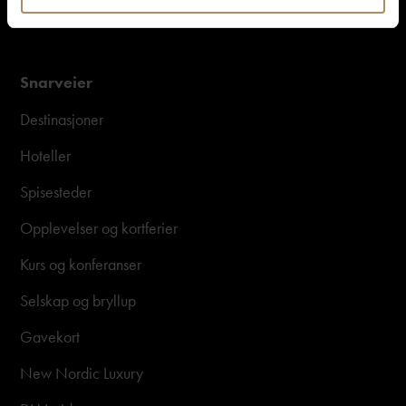
Snarveier
Destinasjoner
Hoteller
Spisesteder
Opplevelser og kortferier
Kurs og konferanser
Selskap og bryllup
Gavekort
New Nordic Luxury