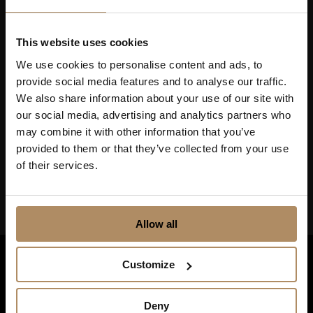
This website uses cookies
Ved påmelding godkjenner du at De Historiske lagrer
We use cookies to personalise content and ads, to
kontaktinformasjonen du gir oss, og at vi sender deg
provide social media features and to analyse our traffic.
nyhetsbrev om våre produkter og tjenester. Du kan
oppheve abonnementet når som helst. Hvis du vil ha mer
We also share information about your use of our site with
informasjon om vår praksis for personvern og hvordan vi
our social media, advertising and analytics partners who
forplikter oss til å beskytte ditt personvern, kan du se våre
may combine it with other information that you’ve
retningslinjer
her
.
provided to them or that they’ve collected from your use
of their services.
Allow all
Customize
Deny