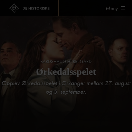
Meny
BÅRDSHAUG HERREGÅRD
Ørkedalsspelet
Opplev Ørkedalsspelet i Orkanger mellom 27. august
og 5. september.