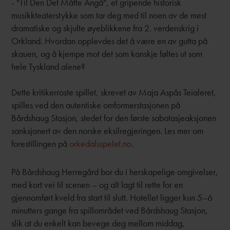
- "Til Den Det Måtte Angå", et gripende historisk
musikkteaterstykke som tar deg med til noen av de mest
dramatiske og skjulte øyeblikkene fra 2. verdenskrig i
Orkland. Hvordan opplevdes det å være en av gutta på
skauen, og å kjempe mot det som kanskje føltes ut som
hele Tyskland alene?
Dette kritikerroste spillet, skrevet av Maja Aspås Teialeret,
spilles ved den autentiske omformerstasjonen på
Bårdshaug Stasjon, stedet for den første sabotasjeaksjonen
sanksjonert av den norske eksilregjeringen. Les mer om
forestillingen på
orkedalsspelet.no
.
På Bårdshaug Herregård bor du i herskapelige omgivelser,
med kort vei til scenen – og alt lagt til rette for en
gjennomført kveld fra start til slutt. Hotellet ligger kun 5–6
minutters gange fra spillområdet ved Bårdshaug Stasjon,
slik at du enkelt kan bevege deg mellom middag,