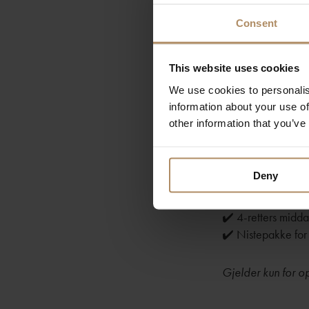
krevende, men ma
Consent
Eller kanskje vil 
enn majestetisk.
This website uses cookies
We use cookies to personalis
I tillegg er Brema
information about your use of
rovfuglene på nært
other information that you’ve
du sitter og ser u
Pakken inklude
Deny
✔️ 2 netter i komfo
✔️ 4-retters midd
✔️ Nistepakke for 
Gjelder kun for o