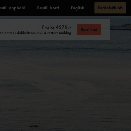
estill opphold
Bestill bord
English
Fordelsklubb
Fra kr 4570,-
Bestill nå
to netter i dobbeltrom inkl. 4-retters middag