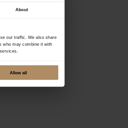
About
 er intet mindre
se our traffic. We also share
e majestetiske
ers who may combine it with
eftig storm mens
 services.
Allow all