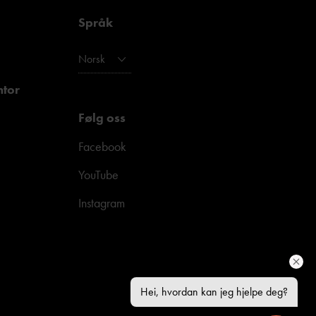
Språk
Norsk
ntor
Følg oss
Facebook
YouTube
Instagram
Hei, hvordan kan jeg hjelpe deg?