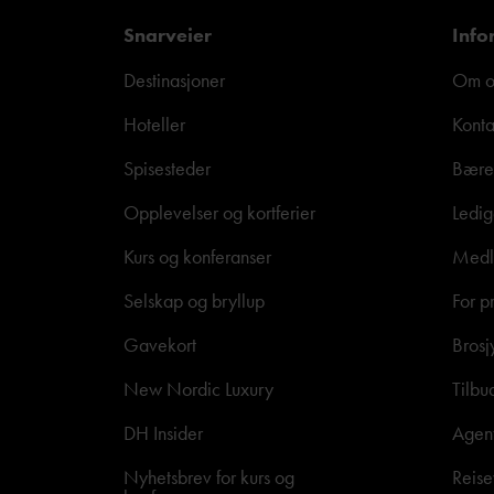
Snarveier
Info
Destinasjoner
Om o
Hoteller
Konta
Spisesteder
Bære
Opplevelser og kortferier
Ledig
Kurs og konferanser
Medle
Selskap og bryllup
For p
Gavekort
Brosj
New Nordic Luxury
Tilbu
DH Insider
Agen
Nyhetsbrev for kurs og
Reise