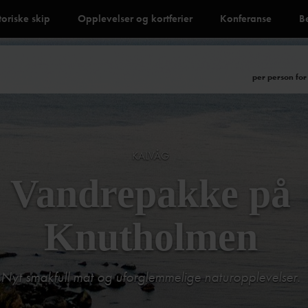
toriske skip
Opplevelser og kortferier
Konferanse
B
per person for 
KALVÅG
Vandrepakke på
Knutholmen
Nyt smakfull mat og uforglemmelige naturopplevelser.