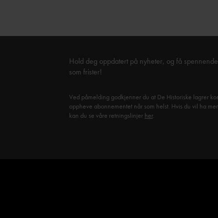
Hold deg oppdatert på nyheter, og få spennende 
som frister!
Ved påmelding godkjenner du at De Historiske lagrer kon
oppheve abonnementet når som helst. Hvis du vil ha mer in
kan du se våre retningslinjer
her
.