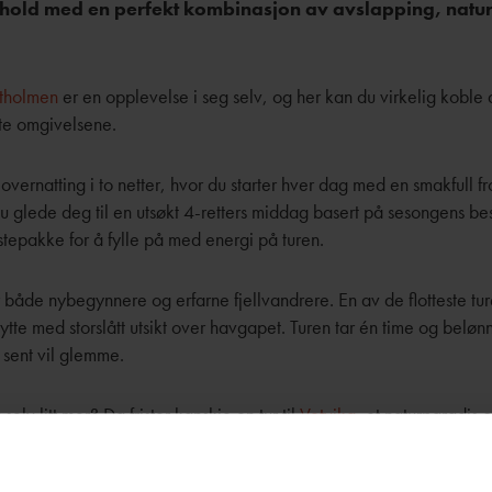
hold med en perfekt kombinasjon av avslapping, natu
tholmen
er en opplevelse i seg selv, og her kan du virkelig koble
tte omgivelsene.
overnatting i to netter, hvor du starter hver dag med en smakfull fr
du glede deg til en utsøkt 4-retters middag basert på sesongens bes
istepakke for å fylle på med energi på turen.
r både nybegynnere og erfarne fjellvandrere. En av de flotteste tur
ytte med storslått utsikt over havgapet. Turen tar én time og beløn
 sent vil glemme.
selv litt mer? Da frister kanskje en tur til
Vetvika
, et naturparadis 
 jord” – med kritthvit sandstrand, turkisblått hav og dramatiske, s
varstad og tar rundt tre timer hver vei gjennom spektakulært terren