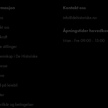
rmasjon
Kontakt oss
ss
info@dehistoriske.no
kt oss
Åpningstider hovedko
kraft
Man - Fre 09:00 - 15:00
e stillinger
mskap i De Historiske
resse
yre
d på leiebil
ter
vilkår og betingelser