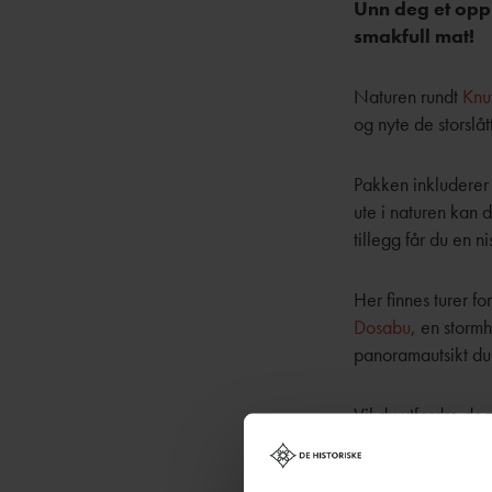
Unn deg et opp
smakfull mat!
Naturen rundt
Knu
og nyte de storslå
Pakken inkluderer 
ute i naturen kan 
tillegg får du en n
Her finnes turer fo
Dosabu
, en stormh
panoramautsikt du
Vil du utfordre deg 
vakreste plassen på
Turen starter på S