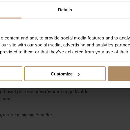
gisk.
Details
du bestige
Hornelen
, Europas høyeste sjøklippe? Utsikten fra toppen
e content and ads, to provide social media features and to analy
nger et eldorado for havørn, og kanskje er du heldig og får se diss
 our site with our social media, advertising and analytics partn
 hold. Ta med deg mat og drikke, og nyt en solnedgang eller en h
 provided to them or that they’ve collected from your use of their
t over det imponerende landskapet.
rer:
Customize
rtable hotellrom inkl. frokost
ag basert på sesongens råvarer begge kvelder
turen
pphold i minimum to netter.