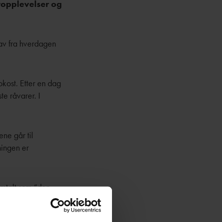
ropplevelser og
 av fra hverdagen
okost. Etter en dag
te råvarer. I
ene går til
ningen er
omtalt som “den
varte klipper.
g. Den er