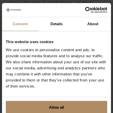
historie. Og så har du Moldusklinten – der får du
virkelig følelsen av å stå på toppen av alt.
Hva er spesialiteten i din region som man
Consent
Details
About
bare må teste ut?
– Ja! Motti & flesk. Det er kanskje ikke den mest fancy
This website uses cookies
retten du har hørt om, men smaken og historien bak er
We use cookies to personalise content and ads, to
noe for seg selv. Dette er ekte skogfinnsk tradisjonsmat
provide social media features and to analyse our traffic.
– grovt, salt, fett og godt. I sommer blir den servert på
We also share information about your use of our site with
flere av de historiske finnegårdene i området, og det
our social media, advertising and analytics partners who
er verdt å oppleve.
may combine it with other information that you’ve
provided to them or that they’ve collected from your use
❤️
Frister det å besøke Therese og
of their services.
Therese?
Les mer om hotellet her
, eller gå rett til
et avslappende
sommeropphold
.
Allow all