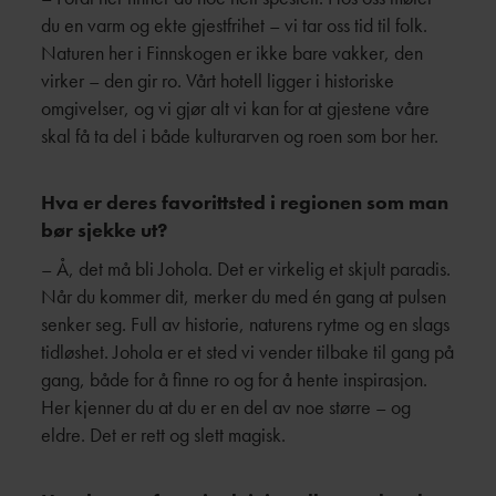
du en varm og ekte gjestfrihet – vi tar oss tid til folk.
Naturen her i Finnskogen er ikke bare vakker, den
virker – den gir ro. Vårt hotell ligger i historiske
omgivelser, og vi gjør alt vi kan for at gjestene våre
skal få ta del i både kulturarven og roen som bor her.
Hva er deres favorittsted i regionen som man
bør sjekke ut?
– Å, det må bli Johola. Det er virkelig et skjult paradis.
Når du kommer dit, merker du med én gang at pulsen
senker seg. Full av historie, naturens rytme og en slags
tidløshet. Johola er et sted vi vender tilbake til gang på
gang, både for å finne ro og for å hente inspirasjon.
Her kjenner du at du er en del av noe større – og
eldre. Det er rett og slett magisk.