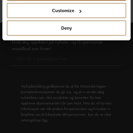
Customize
Deny
Hold deg oppdatert på nyheter, og få spennende
reisetilbud som frister!
Ved påmelding godkjenner du at De Historiske lagrer
kontaktinformasjonen du gir oss, og at vi sender deg
nyhetsbrev om våre produkter og tjenester. Du kan
oppheve abonnementet når som helst. Hvis du vil ha mer
informasjon om vår praksis for personvern og hvordan vi
forplikter oss til å beskytte ditt personvern, kan du se våre
retningslinjer
her
.