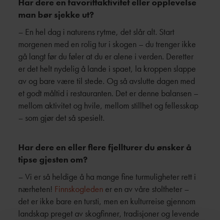
Har dere en favorittaktivitet eller opplevelse
man bør sjekke ut?
– En hel dag i naturens rytme, det slår alt. Start
morgenen med en rolig tur i skogen – du trenger ikke
gå langt før du føler at du er alene i verden. Deretter
er det helt nydelig å lande i spaet, la kroppen slappe
av og bare være til stede. Og så avslutte dagen med
et godt måltid i restauranten. Det er denne balansen –
mellom aktivitet og hvile, mellom stillhet og fellesskap
– som gjør det så spesielt.
Har dere en eller flere fjellturer du ønsker å
tipse gjesten om?
– Vi er så heldige å ha mange fine turmuligheter rett i
nærheten!
Finnskogleden
er en av våre stoltheter –
det er ikke bare en tursti, men en kulturreise gjennom
landskap preget av skogfinner, tradisjoner og levende