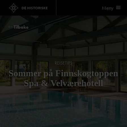
Meny
Tilbake
REISETIPS
Sommer på Finnskogtoppen
Spa & Velværehotell