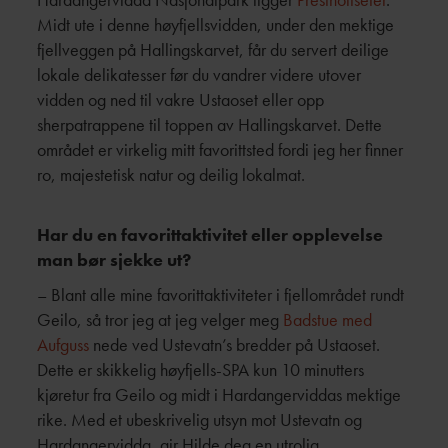
Midt ute i denne høyfjellsvidden, under den mektige
fjellveggen på Hallingskarvet, får du servert deilige
lokale delikatesser før du vandrer videre utover
vidden og ned til vakre Ustaoset eller opp
sherpatrappene til toppen av Hallingskarvet. Dette
området er virkelig mitt favorittsted fordi jeg her finner
ro, majestetisk natur og deilig lokalmat.
Har du en favorittaktivitet eller opplevelse
man bør sjekke ut?
– Blant alle mine favorittaktiviteter i fjellområdet rundt
Geilo, så tror jeg at jeg velger meg
Badstue med
Aufguss
nede ved Ustevatn’s bredder på Ustaoset.
Dette er skikkelig høyfjells-SPA kun 10 minutters
kjøretur fra Geilo og midt i Hardangerviddas mektige
rike. Med et ubeskrivelig utsyn mot Ustevatn og
Hardangervidda, gir Hilde deg en utrolig