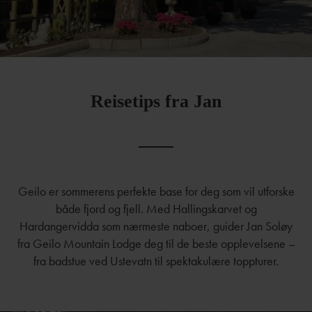
Reisetips fra Jan
Geilo
er
sommerens
perfekte
base
for
deg
som
vil
utforske
både
fjord
og
fjell.
Med
Hallingskarvet
og
Hardangervidda
som
nærmeste
naboer,
guider
Jan
Soløy
fra
Geilo
Mountain
Lodge
deg
til
de
beste
opplevelsene –
fra
badstue
ved
Ustevatn
til
spektakulære
toppturer.