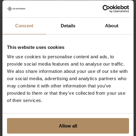
sykkel og til fots, for å oppleve det majestetiske
fjellmassivet Hallingskarvet. Med EL-sykkel tar vi først
turen på fjellveien til Prestholtseter. Herfra går vi
Sherpa-trappene opp Prestholtskaret og opp på
Consent
Details
About
Hallingskarvet. Her setter vi oss ned og nyter utsikten
sammen med litt forfriskende mat og drikke, før vi
vandrer resten av Prestholtrunden og går ned og
This website uses cookies
tilbake til Prestholtseter. Her inntar vi lunsj, før vi sykler
We use cookies to personalise content and ads, to
tilbake til Geilo. Turen krever ikke mer enn at man er i
provide social media features and to analyse our traffic.
normalt god form, og at man behersker sykling på vei.
We also share information about your use of our site with
Denne turen kan også kombineres med en vandretur
our social media, advertising and analytics partners who
over til Ustaoset, der vi gjennomfører min
may combine it with other information that you’ve
favorittaktivitet; Høyfjells-SPA med badstue.
provided to them or that they’ve collected from your use
of their services.
Hva er spesialiteten i din region som man
bare må teste ut?
Allow all
– Hos oss på Geilo Mountain Lodge vil du oppleve