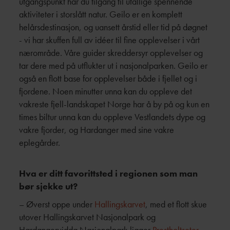
utgangspunkt har du tilgang til utallige spennende
aktiviteter i storslått natur. Geilo er en komplett
helårsdestinasjon, og uansett årstid eller tid på døgnet
- vi har skuffen full av idéer til fine opplevelser i vårt
nærområde. Våre guider skreddersyr opplevelser og
tar dere med på utflukter ut i nasjonalparken. Geilo er
også en flott base for opplevelser både i fjellet og i
fjordene. Noen minutter unna kan du oppleve det
vakreste fjell-landskapet Norge har å by på og kun en
times biltur unna kan du oppleve Vestlandets dype og
vakre fjorder, og Hardanger med sine vakre
eplegårder.
Hva er ditt favorittsted i regionen som man
bør sjekke ut?
–
Øverst oppe under
Hallingskarvet
, med et flott skue
utover Hallingskarvet Nasjonalpark og
Hardangervidda Nasjonalpark ligger
Prestholtseter
.