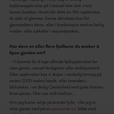
badstueopplevelse på Ustaoset hele året. Med
hennes badstue-rituale blir dette en SPA-opplevelse
du aldri vil glemme. Denne aktiviteten kan fint
gjennomføres alene, eller i kombinasjon med en herlig
vandre- eller sykkeltur i nasjonalparken.
Har dere en eller flere fjellturer du ønsker å
tipse gjesten om?
–
Vi brenner for å lage ultimate fjellopplevelser for
våre gjester, uansett ferdigheter eller ambisjonsnivå.
Slike opplevelser kan vi skape i vanskelig terreng på
nesten 2000-meters høyde, eller innendørs i
biblioteket, i en deilig Chesterfield med gode historier
foran peisen. Eller noe midt imellom...
Hvis jeg kunne velge på øverste hylle, ville jeg ta
mine gjester med på en
spennende tur
, både med