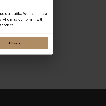
se our traffic. We also share
ers who may combine it with
).
 services.
pel rømme, brunost
Allow all