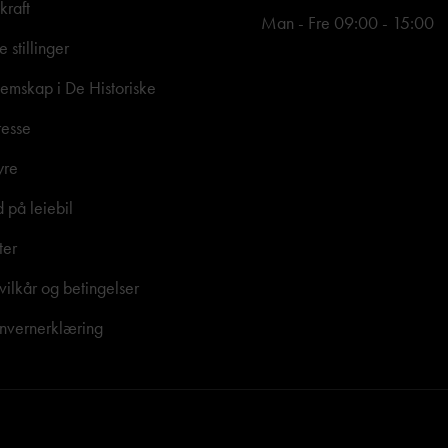
kraft
Man - Fre 09:00 - 15:00
e stillinger
mskap i De Historiske
resse
yre
d på leiebil
ter
vilkår og betingelser
nvernerklæring