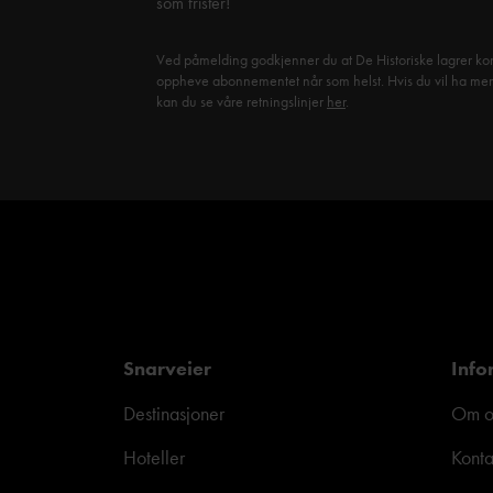
som frister!
Ved påmelding godkjenner du at De Historiske lagrer kon
oppheve abonnementet når som helst. Hvis du vil ha mer in
kan du se våre retningslinjer
her
.
Snarveier
Info
Destinasjoner
Om o
Hoteller
Konta