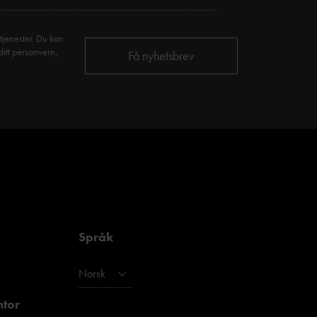
tjenester. Du kan
ditt personvern,
Språk
Norsk
ntor