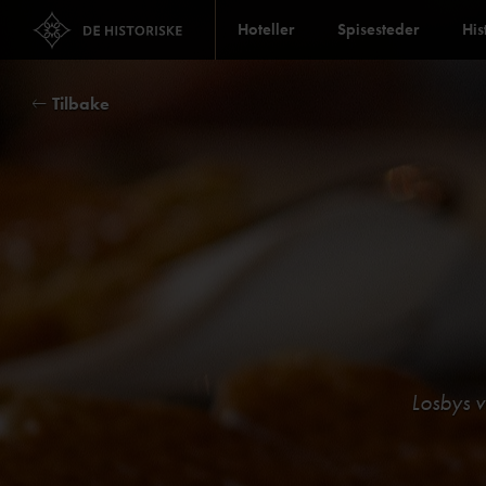
Hoteller
Spisesteder
His
Tilbake
Losbys v