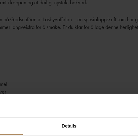
t i koppen og et deilig, nystekt bakverk.
ten på Godscaféen er Losbyvaffelen –
en spesialoppskrift som har g
mer langveisfra for å smake.
Er du klar for å lage denne herlig
emel
ver
ukker
momme
t smør
Details