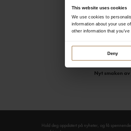
Slik gjør du det
This website uses cookies
We use cookies to personalis
Pisk eggene 
information about your use of
Bland de tø
other information that you’ve
Smelt smøre
Rør forsikti
Stek vaflene
Deny
og hjemmela
Nyt smaken av
Hold deg oppdatert på nyheter, og få spennende 