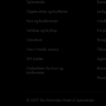
Spisesteder
Bære
Opplevelser og kortferier
Ledig
Kurs og konferanser
Medle
Selskap og bryllup
For p
Gavekort
Brosj
New Nordic Luxury
Tilbu
DH Insider
Agen
Nyhetsbrev for kurs og
Reise
konferanse
Perso
© 2017 De Historiske Hotel & Spisesteder