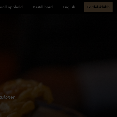
estill opphold
Bestill bord
English
Fordelsklubb
asjoner.