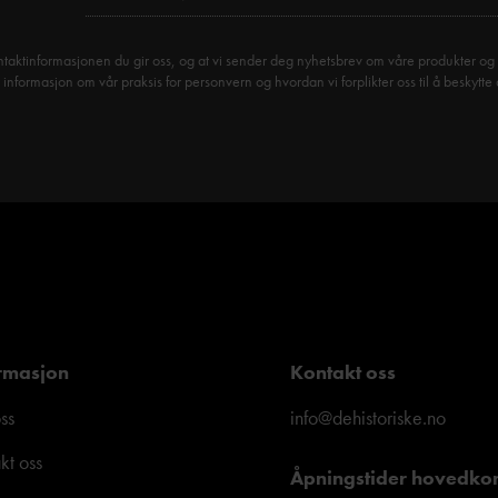
taktinformasjonen du gir oss, og at vi sender deg nyhetsbrev om våre produkter og 
formasjon om vår praksis for personvern og hvordan vi forplikter oss til å beskytte 
rmasjon
Kontakt oss
ss
info@dehistoriske.no
kt oss
Åpningstider hovedko