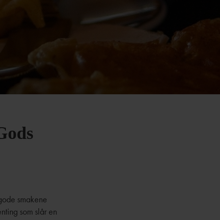
 Gods
 gode smakene
genting som slår en