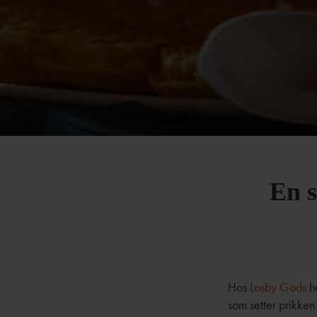
En s
Hos
Losby Gods
h
som setter prikken 