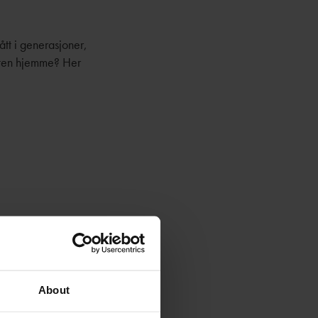
ått i generasjoner,
heten hjemme? Her
About