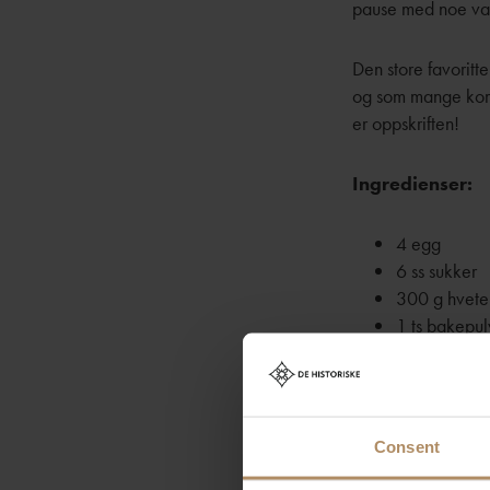
pause med noe varm
Den store favorit
og som mange kom
er oppskriften!
Ingredienser:
4 egg
6 ss sukker
300 g hvet
1 ts bakepul
1 ts vaniljes
1 ts karde
150 g smelte
4 dl melk
Consent