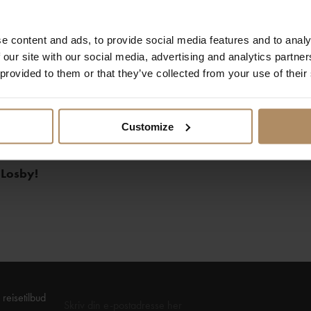
:
e content and ads, to provide social media features and to analy
og sukkeret til en luftig eggedosis.
 our site with our social media, advertising and analytics partn
rre ingrediensene (mel, bakepulver, vaniljesukker og kardemomme
 provided to them or that they’ve collected from your use of their
t og bland det med melk.
g de våte og tørre ingrediensene inn i eggedosisen.
 gyldne og sprø – og server dem med det du liker best, for eksem
Customize
get syltetøy!
 Losby!
reisetilbud