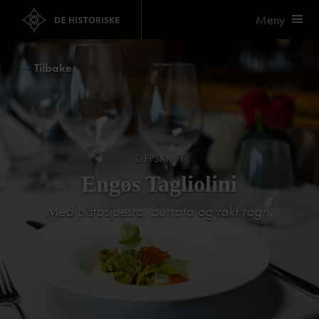
Meny
Tilbake
OPPSKRIFT
Engøs Tagliolini
Med pistasjpesto, burrata og røkt rogn.