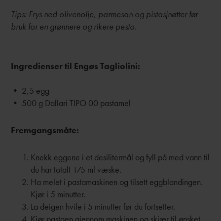
Tips: Frys ned olivenolje, parmesan og pistasjnøtter før
bruk for en grønnere og rikere pesto.
Ingredienser til Engøs Tagliolini:
• 2,5 egg
• 500 g Dallari TIPO 00 pastamel
Fremgangsmåte:
Knekk eggene i et desilitermål og fyll på med vann til
du har totalt 175 ml væske.
Ha melet i pastamaskinen og tilsett eggblandingen.
Kjør i 5 minutter.
La deigen hvile i 5 minutter før du fortsetter.
Kjør pastaen gjennom maskinen og skjær til ønsket