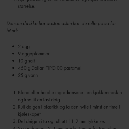
størrelse.
Dersom du ikke har pastamaskin kan du rulle pasta for
hånd:
2 egg
9 eggeplommer
10 g salt
450 g Dallari TIPO 00 pastamel
25 g vann
Bland eller ha alle ingrediensene i en kjøkkenmaskin
og kna til en fast deig.
Rull deigen i plastikk og la den hvile i minst en time i
kjøleskapet
Del deigen i to og rull ut til 1-2 mm tykkelse.
Skjær deigen i 2-3 mm brede strimler for tagliolini.