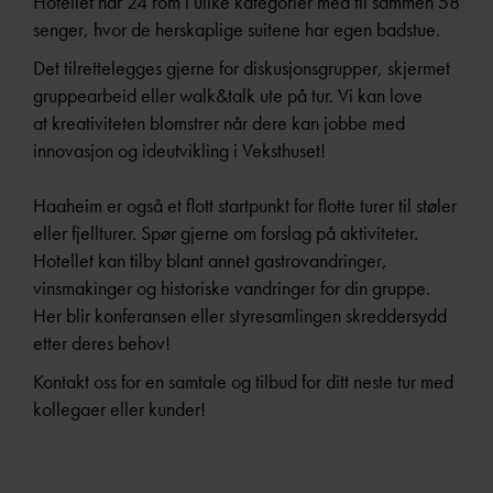
Hotellet har 24 rom i ulike kategorier med til sammen 58
senger, hvor de herskaplige suitene har egen badstue.
Det tilrettelegges gjerne for diskusjonsgrupper, skjermet
gruppearbeid eller walk&talk ute på tur.
Vi kan love
at
kreativiteten blomstrer når dere kan jobbe med
innovasjon og ideutvikling i Veksthuset!
Haaheim er også et flott startpunkt for flotte turer til støler
eller fjellturer. Spør gjerne om forslag på aktiviteter.
Hotellet kan tilby blant annet
gastrovandringer,
vinsmakinger og historiske vandringer for din gruppe.
Her blir konferansen eller styresamlingen skreddersydd
etter deres behov!
Kontakt oss for en samtale og tilbud for ditt neste tur med
kollegaer eller kunder!