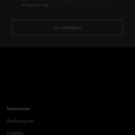
retningslinjer
her
.
Snarveier
Destinasjoner
Hoteller