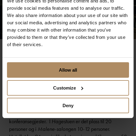
We use cookies to personalise content and ads, to
provide social media features and to analyse our traffic.
We also share information about your use of our site with
our social media, advertising and analytics partners who
may combine it with other information that you’ve
provided to them or that they’ve collected from your use
of their services.
Et sted for både møter og
aktiviteter
Allow all
Customize
For møter og konferanse tilbyr hotellet styrerommet
Vinkjelleren
med plass opp til 10 gjester/møtedeltakere
Deny
og
Konsertsalen
med plass til opp til 50
konferansegjester. I
Hagestuen
er det plass til 20
personer og i
Malene-salongen
10-12 personer.