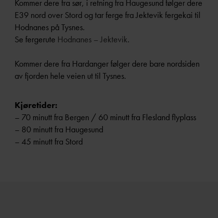
Kommer dere fra sør, i retning fra Haugesund følger dere
E39 nord over Stord og tar ferge fra Jektevik fergekai til
Hodnanes på Tysnes.
Se fergerute
Hodnanes – Jektevik
.
Kommer dere fra Hardanger følger dere bare nordsiden
av fjorden hele veien ut til Tysnes.
Kjøretider:
– 70 minutt fra Bergen / 60 minutt fra Flesland flyplass
– 80 minutt fra Haugesund
– 45 minutt fra Stord