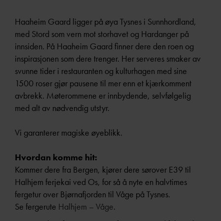
Haaheim Gaard ligger på øya Tysnes i Sunnhordland,
med Stord som vern mot storhavet og Hardanger på
innsiden. På Haaheim Gaard finner dere den roen og
inspirasjonen som dere trenger. Her serveres smaker av
svunne tider i restauranten og kulturhagen med sine
1500 roser gjør pausene til mer enn et kjærkomment
avbrekk. Møterommene er innbydende, selvfølgelig
med alt av nødvendig utstyr.
Vi garanterer magiske øyeblikk.
Hvordan komme hit:
Kommer dere fra Bergen, kjører dere sørover E39 til
Halhjem ferjekai ved Os, for så å nyte en halvtimes
fergetur over Bjørnafjorden til Våge på Tysnes.
Se fergerute
Halhjem – Våge
.