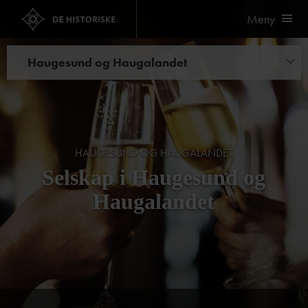
Meny
Haugesund og Haugalandet
Hoteller
Spisesteder
Opplevelser
HAUGESUND OG HAUGALANDET
Selskap i Haugesund og
Bryllup og selskap
Haugalandet
Kurs og konferanser