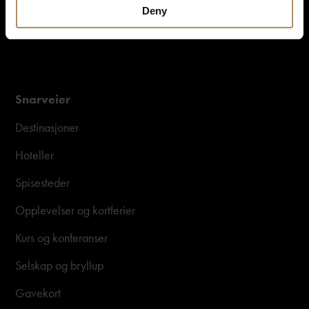
Deny
Snarveier
Destinasjoner
Hoteller
Spisesteder
Opplevelser og kortferier
Kurs og konferanser
Selskap og bryllup
Gavekort