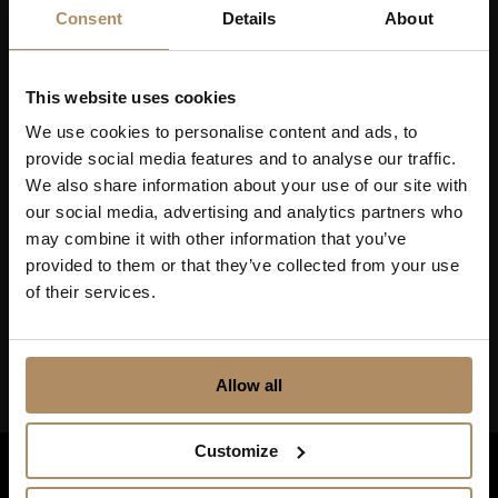
reisetilbud som frister!
Consent
Details
About
www.lothesmat.no
This website uses cookies
Skjul
We use cookies to personalise content and ads, to
Ved påmelding godkjenner du at De Historiske lagrer
provide social media features and to analyse our traffic.
kontaktinformasjonen du gir oss, og at vi sender deg
We also share information about your use of our site with
nyhetsbrev om våre produkter og tjenester. Du kan
oppheve abonnementet når som helst. Hvis du vil ha mer
our social media, advertising and analytics partners who
informasjon om vår praksis for personvern og hvordan vi
may combine it with other information that you’ve
forplikter oss til å beskytte ditt personvern, kan du se våre
provided to them or that they’ve collected from your use
retningslinjer
her
.
of their services.
Allow all
Customize