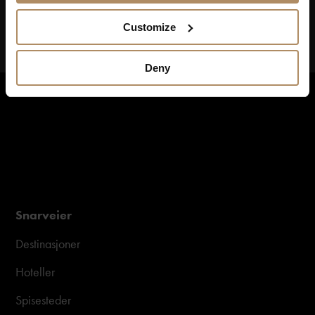
Customize
Deny
Snarveier
Destinasjoner
Hoteller
Spisesteder