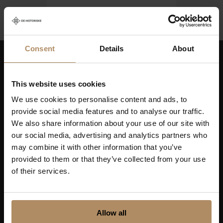
Consent
Details
About
Hold deg oppdatert på nyheter, og få spennende
reisetilbud som frister!
This website uses cookies
We use cookies to personalise content and ads, to
provide social media features and to analyse our traffic.
We also share information about your use of our site with
our social media, advertising and analytics partners who
Ved påmelding godkjenner du at De Historiske lagrer
may combine it with other information that you’ve
kontaktinformasjonen du gir oss, og at vi sender deg
provided to them or that they’ve collected from your use
nyhetsbrev om våre produkter og tjenester. Du kan
of their services.
oppheve abonnementet når som helst. Hvis du vil ha mer
informasjon om vår praksis for personvern og hvordan vi
forplikter oss til å beskytte ditt personvern, kan du se våre
retningslinjer
her
.
Allow all