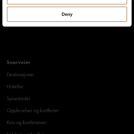
Deny
Snarveier
Destinasjoner
Hoteller
Spisesteder
Opplevelser og kortferier
Kurs og konferanser