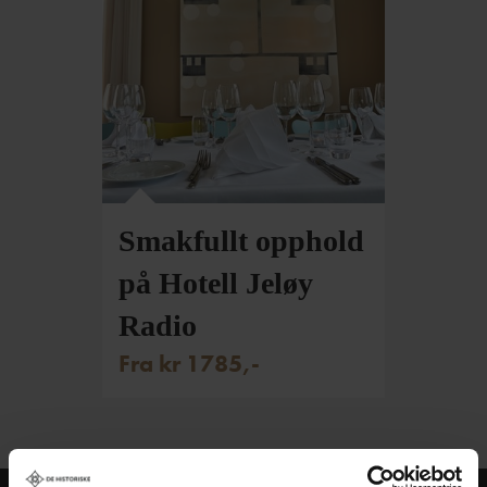
Smakfullt opphold
på Hotell Jeløy
Radio
Fra kr 1785,-