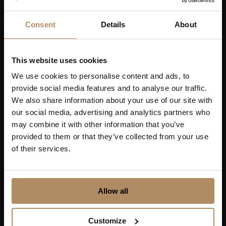
Hold deg oppdatert på nyheter, og få spennende
Consent
Details
About
reisetilbud som frister!
This website uses cookies
We use cookies to personalise content and ads, to
provide social media features and to analyse our traffic.
Ved påmelding godkjenner du at De Historiske lagrer
We also share information about your use of our site with
kontaktinformasjonen du gir oss, og at vi sender deg
our social media, advertising and analytics partners who
nyhetsbrev om våre produkter og tjenester. Du kan
may combine it with other information that you’ve
oppheve abonnementet når som helst. Hvis du vil ha mer
provided to them or that they’ve collected from your use
informasjon om vår praksis for personvern og hvordan vi
forplikter oss til å beskytte ditt personvern, kan du se våre
of their services.
retningslinjer
her
.
Allow all
Customize