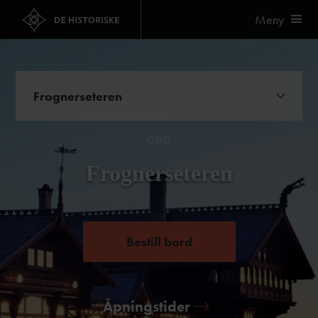
Meny
Frognerseteren
Kurs og konferanse
OSLO
Bryllup og selskap
Frognerseteren
Bestill bord
Åpningstider