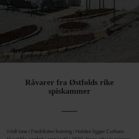
Foto: Nancy Bundt
Råvarer fra Østfolds rike
spiskammer
Midt inne i Fredriksten festning i Halden ligger Curtisen.
Huset ble oppført i empirestil i 1830-årene etter tegninger