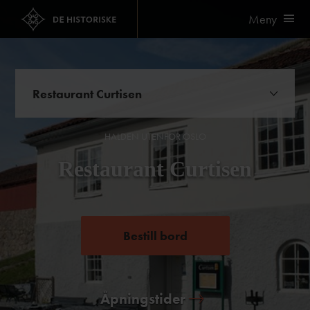
Meny
Restaurant Curtisen
HALDEN UTENFOR OSLO
Restaurant Curtisen
Bestill bord
Åpningstider