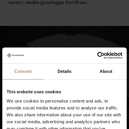
mentor i stedets grunnlegger Kurt Øraas.
Consent
Details
About
This website uses cookies
Velkommen til Curtisen!
We use cookies to personalise content and ads, to
provide social media features and to analyse our traffic.
Vis filmen
We also share information about your use of our site with
our social media, advertising and analytics partners who
may combine it with other information that you’ve