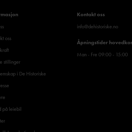
rmasjon
Kontakt oss
ss
info@dehistoriske.no
kt oss
Åpningstider hovedko
kraft
Man - Fre 09:00 - 15:00
e stillinger
mskap i De Historiske
resse
yre
d på leiebil
ter