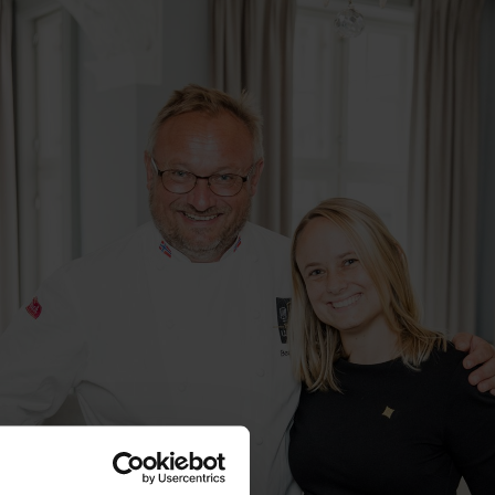
 en mer uformell
 til lunsj og
songen.
.