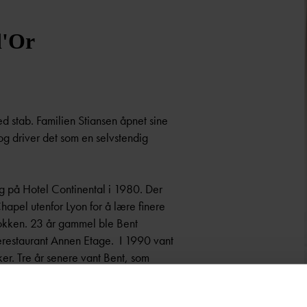
d'Or
dyktige vinkelnere opp en vinmeny som skal følge maten.
at og Vinkjeller
erne mat basert på dagferske lokale råvarer. I kjelleren finner du
d stab. Familien Stiansen åpnet sine
lderens Mat og Vinkjeller, der det serveres høye danske smørrebrød
og driver det som en selvstendig
avisk mat til middag. De holder lukket lunsjen i vår og sommerse
tarter fra kl. 17.00 fra tirsdag til lørdag. Sommerstengt 6/7-6/8
 på Hotel Continental i 1980. Der
Chapel utenfor Lyon for å lære finere
kokken. 23 år gammel ble Bent
jerestaurant Annen Etage. I 1990 vant
er. Tre år senere vant Bent, som
 kokker, Bocuse d'Or, i Lyon.
 Guide Michelin som de er veldig