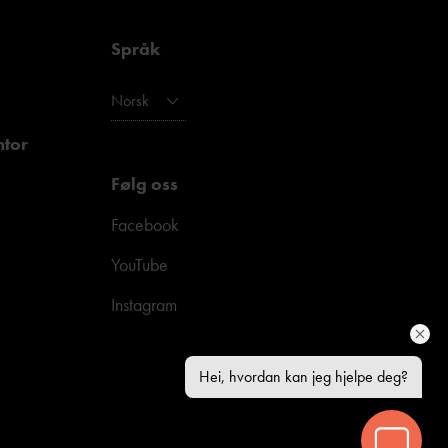
Språk
Norsk
ntor
Følg oss
Facebook
YouTube
Instagram
Hei, hvordan kan jeg hjelpe deg?