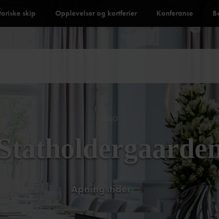
toriske skip
Opplevelser og kortferier
Konferanse
B
OSLO
Statholdergaarde
Åpningstider