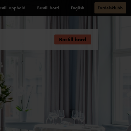
estill opphold
Bestill bord
English
Fordelsklubb
Bestill bord
n