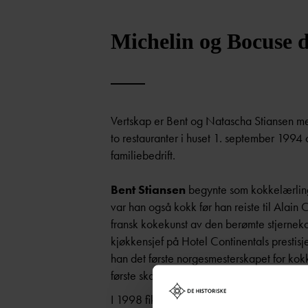
og Amerika.
Michelin og Bocuse 
Til menyen setter 
Statholderens M
Stiansen lager mod
Vertskap er Bent og
Natascha
Stiansen me
restaurant, Statho
to restauranter i huset 1. september 1994 
spennende skandin
familiebedrift.
Middagsservering s
Bent Stiansen
begynte som kokkelærling
var han også kokk før han reiste til Alain 
fransk kokekunst av den berømte stjerne
kjøkkensjef på Hotel Continentals prestis
han det første norgesmesterskapet for kokk
første skandinav, verdensmesterskapet for
I 1998 fikk Statholdergaarden 1 stjerne i