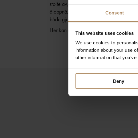
stolte av, og som de har beholdt til dags 
å oppnå, arbeider de hver dag med å oppre
Consent
både gjester og personale.
Her kan du ta en titt på menyen
.
This website uses cookies
We use cookies to personalis
information about your use of
other information that you’ve
Deny