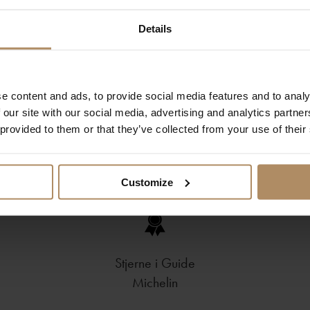
dato. Det renomméet som de har klart
ttholde og forbedre, til glede for
Details
e content and ads, to provide social media features and to analy
 our site with our social media, advertising and analytics partn
 provided to them or that they’ve collected from your use of their
Customize
Stjerne i Guide
Michelin