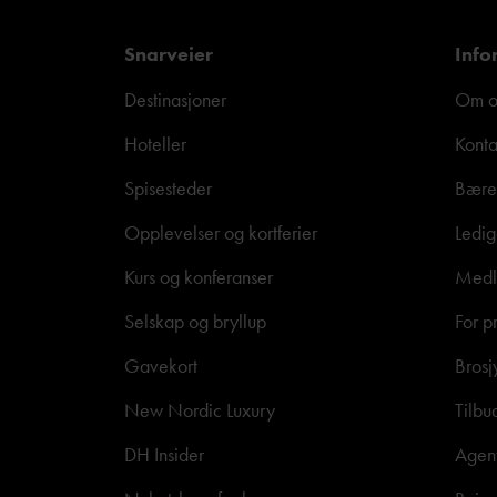
Snarveier
Info
Destinasjoner
Om o
Hoteller
Konta
Spisesteder
Bære
Opplevelser og kortferier
Ledig
Kurs og konferanser
Medle
Selskap og bryllup
For p
Gavekort
Brosj
New Nordic Luxury
Tilbu
DH Insider
Agen