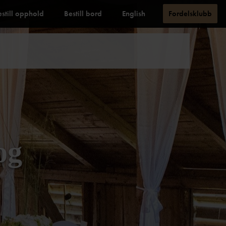
estill opphold
Bestill bord
English
Fordelsklubb
og