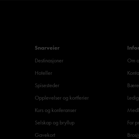
Snarveier
Info
Destinasjoner
Om o
Hoteller
Konta
Spisesteder
Bære
Opplevelser og kortferier
Ledig
Kurs og konferanser
Medle
Selskap og bryllup
For p
Gavekort
Brosj