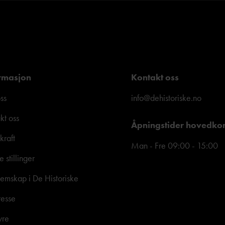
rmasjon
Kontakt oss
ss
info@dehistoriske.no
kt oss
Åpningstider hovedko
kraft
Man - Fre 09:00 - 15:00
e stillinger
mskap i De Historiske
resse
yre