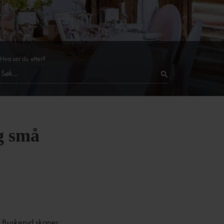
Hva ser du etter?
og små
og Buskerud skaper