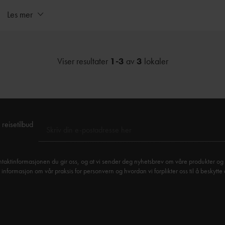
Les mer
Viser resultater
1-3
av
3
lokaler
KO
store industrielle historiefortellingen som plasserte
Rj
ESCOs Verdensarvliste i 2015.
SØ
36
reisetilbud
T:
E:
taktinformasjonen du gir oss, og at vi sender deg nyhetsbrev om våre produkter og 
ww
formasjon om vår praksis for personvern og hvordan vi forplikter oss til å beskytte 