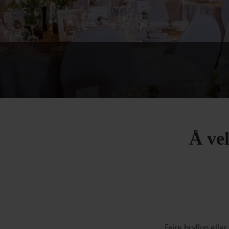
Å vel
Feire bryllup elle