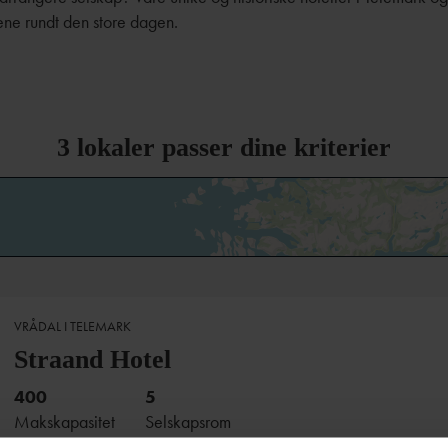
ne rundt den store dagen.
3
lokaler passer dine kriterier
VRÅDAL I TELEMARK
Straand Hotel
400
5
Makskapasitet
Selskapsrom