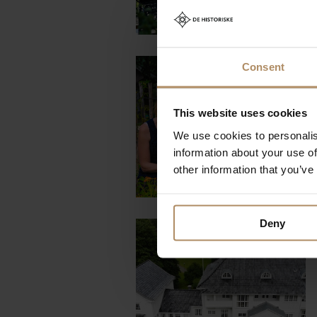
Consent
OPPLEVELSER PÅ
HOTELLET
This website uses cookies
Matopplevelser
We use cookies to personalis
information about your use of
other information that you’ve
Deny
OPPLEVELSER PÅ
HOTELLET
Matopplevelser