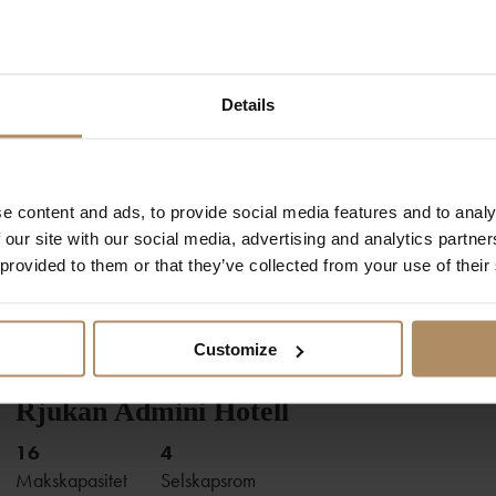
Les mer
Details
BUSKERUD
OM HOTELLET
Søstrene Storaas
Helt siden de første skysskarene tok inn på Straand i
1864, har hotellet vårt sørget for trivsel og god service,
150
13
e content and ads, to provide social media features and to analy
med gjesten i sentrum.
Makskapasitet
Selskapsrom
 our site with our social media, advertising and analytics partn
 provided to them or that they’ve collected from your use of their
Les mer
Customize
TELEMARK
OM HOTELLET
Rjukan Admini Hotell
Hos Søstrene Storaas kan du se krokodillen som spiste
tipp-oldefars hund hengende over resepsjonen. Du kan
16
4
også smake mormors hjemmelagde karamellpudding.
Makskapasitet
Selskapsrom