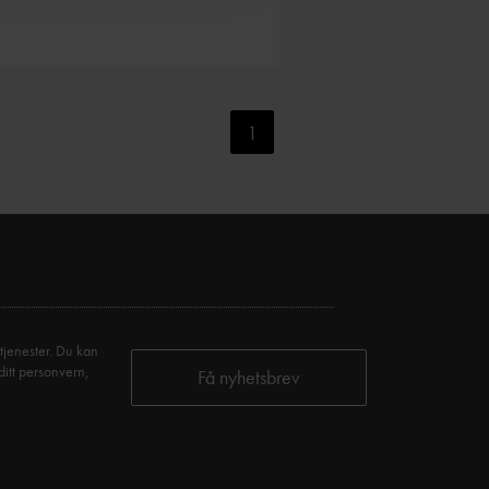
T:
+47 32 77 13 00
E:
resepsjonen@storaas.no
www.storaas.no
1
NTAKT
ukan Admini Hotell
LVVOLDVEIEN 3
60 RJUKAN
+47 90 89 49 09
booking@rjukanadmini.com
tjenester. Du kan
w.rjukanadmini.com
ditt personvern,