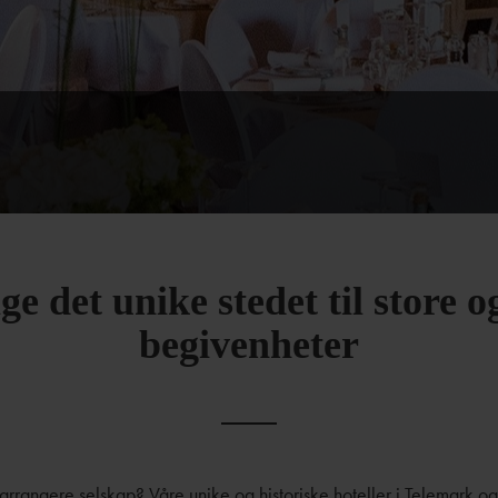
ge det unike stedet til store 
begivenheter
r arrangere selskap? Våre unike og historiske hoteller i Telemark 