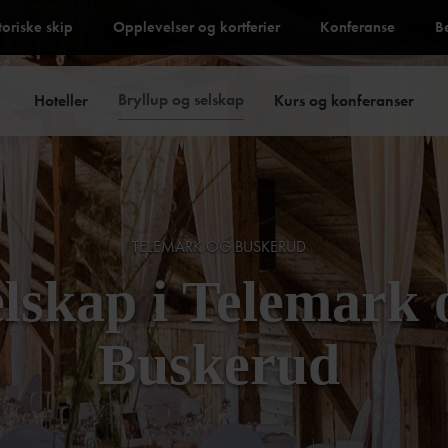
toriske skip
Opplevelser og kortferier
Konferanse
B
Bryllup og selskap
Hoteller
Kurs og konferanser
TELEMARK OG BUSKERUD
lskap i Telemark 
Buskerud