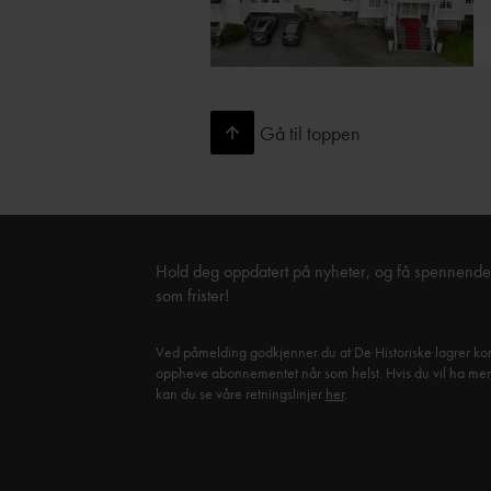
Gå til toppen
OM HOTELLET
Rjukan Admini Hotell inngår i den 
Notodden/Rjukanregionen på UN
Hold deg oppdatert på nyheter, og få spennende 
som frister!
Ved påmelding godkjenner du at De Historiske lagrer kon
oppheve abonnementet når som helst. Hvis du vil ha mer in
kan du se våre retningslinjer
her
.