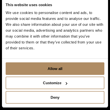
Snarveier
This website uses cookies
Destinasjoner
We use cookies to personalise content and ads, to
provide social media features and to analyse our traffic.
Hoteller
We also share information about your use of our site with
our social media, advertising and analytics partners who
Spisesteder
may combine it with other information that you’ve
Opplevelser og kortferier
provided to them or that they’ve collected from your use
of their services.
Kurs og konferanser
Selskap og bryllup
Allow all
Gavekort
New Nordic Luxury
Customize
DH Insider
Deny
Nyhetsbrev for kurs og
konferanse