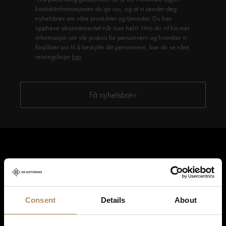
kontaktinformasjonen du gir oss, og at vi sender deg
nyhetsbrev om våre produkter og tjenester. Du kan
oppheve abonnementet når som helst. Hvis du vil ha mer
informasjon om vår praksis for personvern og hvordan vi
forplikter oss til å beskytte ditt personvern, kan du se våre
retningslinjer
her
.
Consent
Details
About