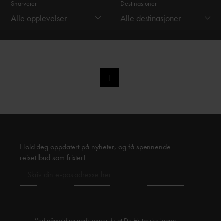
Snarveier
Destinasjoner
Alle opplevelser
Alle destinasjoner
1
Hold deg oppdatert på nyheter, og få spennende
reisetilbud som frister!
Ved påmelding godkjenner du at De Historiske lagrer