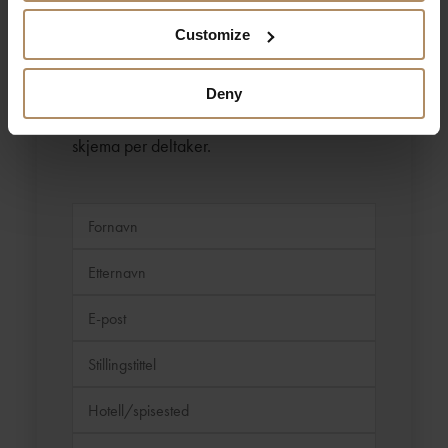
Customize
Meld deg på her!
Deny
Vi ber om at alle medlemmer sender inn ett
skjema per deltaker.