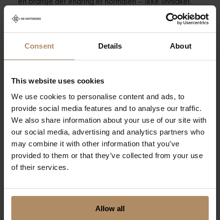
en bransje der endring er normalen – ikke unntaket.
Det er lagt opp til en veldig hyggelig pris for hele
samlingen, og med dette håper vi at mange
Consent
Details
About
medlemsbedrifter ser muligheten til å invitere med seg
flere kollegaer fra sitt hotell eller spisested.
This website uses cookies
Cecilie og Tord Laeskogen med vertskap og stab vil
We use cookies to personalise content and ads, to
være vertskap for Vårsleppet, Generalforsamlingen og
provide social media features and to analyse our traffic.
det påfølgende Medlemsmøtet. Serviceglade
We also share information about your use of our site with
Sundvoldinger som er rause, engasjerte, tett på og litt
our social media, advertising and analytics partners who
vågale står klare til å ta imot oss.
may combine it with other information that you’ve
provided to them or that they’ve collected from your use
of their services.
Velkommen til Sundvolden Hotel 7. – 9. april
!
Allow all