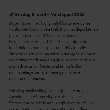
🌿 Onsdag 8. april – Vårsleppet 2026
Dagen starter med faglig påfyll før dørene åpnes til
Vårsleppet i Sundvolden Hall. Blant høydepunktene er
presentasjonen av NHO Reiselivs ferske
hotellundersøkelse ved Ole Michael Bjørndal,
fagdirektør for næringspolitikk i NHO Reiseliv.
Undersøkelsen er gjennomført blant organisasjonens
overnattingsmedlemmer og gir et oppdatert bilde av
markedssituasjon, fremtidsutsikter og hvilke
rammebetingelser hotellnæringen mener er
avgjørende fremover.
Det vil også bli nyttig presentasjon fra Harris
Advokatfirma AS som vil gi oss siste nytt om
"Personvern og arbeidsrett i daglig ledelse på ulike
nivåer. Nets vil vise oss siste nytt om fremtidens