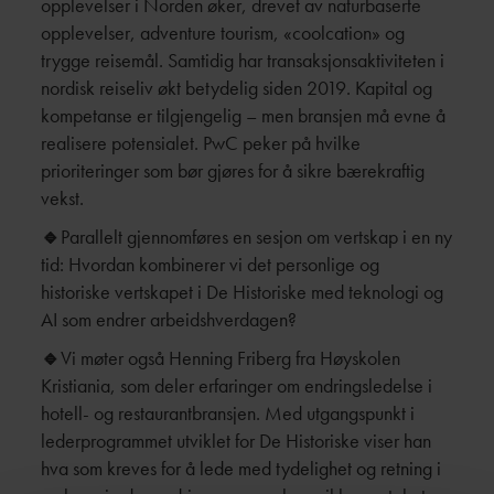
opplevelser i Norden øker, drevet av naturbaserte
opplevelser, adventure tourism, «coolcation» og
trygge reisemål. Samtidig har transaksjonsaktiviteten i
nordisk reiseliv økt betydelig siden 2019. Kapital og
kompetanse er tilgjengelig – men bransjen må evne å
realisere potensialet. PwC peker på hvilke
prioriteringer som bør gjøres for å sikre bærekraftig
vekst.
🔹
Parallelt gjennomføres en sesjon om vertskap i en ny
tid: Hvordan kombinerer vi det personlige og
historiske vertskapet i De Historiske med teknologi og
AI som endrer arbeidshverdagen?
🔹
Vi møter også Henning Friberg fra Høyskolen
Kristiania, som deler erfaringer om endringsledelse i
hotell- og restaurantbransjen. Med utgangspunkt i
lederprogrammet utviklet for De Historiske viser han
hva som kreves for å lede med tydelighet og retning i