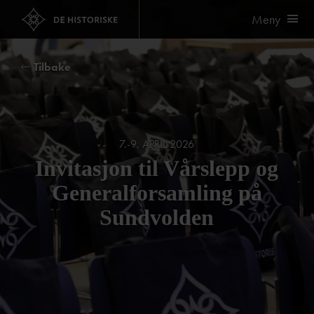
Meny
Tilbake
7.-9. APRIL 2026
Invitasjon til Vårslepp og
Generalforsamling på
Sundvolden