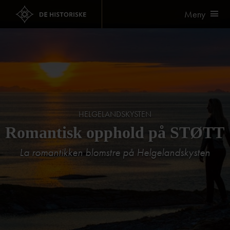
Meny
HELGELANDSKYSTEN
Romantisk opphold på STØTT
La romantikken blomstre på Helgelandskysten