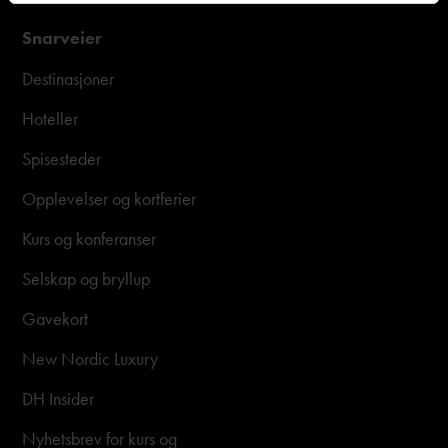
Snarveier
Destinasjoner
Hoteller
Spisesteder
Opplevelser og kortferier
Kurs og konferanser
Selskap og bryllup
Gavekort
New Nordic Luxury
DH Insider
Nyhetsbrev for kurs og