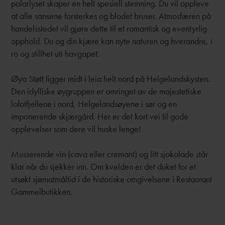
polarlyset skaper en helt spesiell stemning. Du vil oppleve
at alle sansene forsterkes og blodet bruser. Atmosfæren på
handelsstedet vil gjøre dette til et romantisk og eventyrlig
opphold. Du og din kjære kan nyte naturen og hverandre, i
ro og stillhet uti havgapet.
Øya Støtt ligger midt i leia helt nord på Helgelandskysten.
Den idylliske øygruppen er omringet av de majestetiske
lofotfjellene i nord, Helgelandsøyene i sør og en
imponerende skjærgård. Her er det kort vei til gode
opplevelser som dere vil huske lenge!
Musserende vin (cava eller cremant) og litt sjokolade står
klar når du sjekker inn. Om kvelden er det duket for et
utsøkt sjømatmåltid i de historiske omgivelsene i Restaurant
Gammelbutikken.