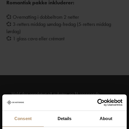
Romantisk pakke inkluderer:
💞 Overnatting i dobbeltrom 2 netter
💞 3-retters middag søndag-fredag (5-retters middag
lørdag)
💞 1 glass cava eller crémant
Hold deg oppdatert på nyheter, og få spennende
reisetilbud som frister!
Consent
Details
About