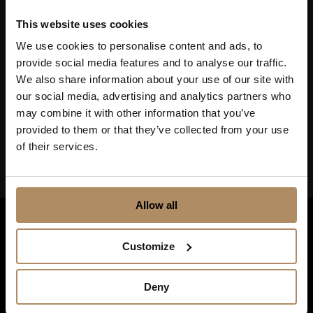
Ved påmelding godkjenner du at De Historiske lagrer
This website uses cookies
kontaktinformasjonen du gir oss, og at vi sender deg
nyhetsbrev om våre produkter og tjenester. Du kan
We use cookies to personalise content and ads, to
oppheve abonnementet når som helst. Hvis du vil ha mer
provide social media features and to analyse our traffic.
informasjon om vår praksis for personvern og hvordan vi
We also share information about your use of our site with
forplikter oss til å beskytte ditt personvern, kan du se våre
our social media, advertising and analytics partners who
retningslinjer
her
.
may combine it with other information that you’ve
provided to them or that they’ve collected from your use
of their services.
Allow all
Customize
Deny