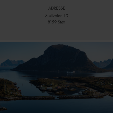
ADRESSE
Restaurant Gammelbutikken er Støtts storstue og oser av
Støttveien 10
ramsalt kystkultur. Her serveres det beste som øya og havet
8159 Støtt
har å by på av lokale matskatter. Helt fra ingrediensene
høstes i naturen på øya og fisken dras ute på Vestfjorden, til
den serveres i restauranten. Vinkartet er nøye utvalgt av
hotellets vinagenter, og løfter matopplevelsen ytterligere.