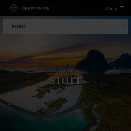
Meny
STØTT
Transport
Opplevelser
Kurs og konferanse
HELGELAND
Bryllup og selskap
STØTT