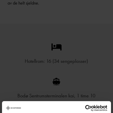
av de helt sjeldne.
Hotellrom: 16 (34 sengeplasser)
Bodø Sentrumsterminalen kai, 1 time 10
min