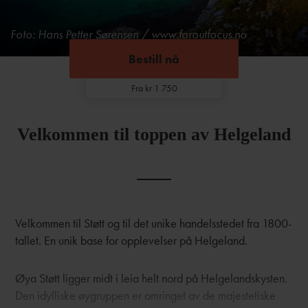
Foto: Hans Petter Sørensen / www.faroutfocus.no
Bestill nå
Bestill nå
Fra kr 1 750
Velkommen til toppen av Helgeland
Velkommen til Støtt og til det unike handelsstedet fra 1800-
tallet. En unik base for opplevelser på Helgeland.
Øya Støtt ligger midt i leia helt nord på Helgelandskysten.
Den idylliske øygruppen er omringet av de majestetiske