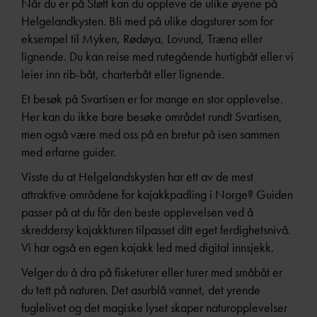
Når du er på Støtt kan du oppleve de ulike øyene på
Helgelandkysten. Bli med på ulike dagsturer som for
eksempel til Myken, Rødøya, Lovund, Træna eller
lignende. Du kan reise med rutegående hurtigbåt eller vi
leier inn rib-båt, charterbåt eller lignende.
Et besøk på Svartisen er for mange en stor opplevelse.
Her kan du ikke bare besøke området rundt Svartisen,
men også være med oss på en bretur på isen sammen
med erfarne guider.
Visste du at Helgelandskysten har ett av de mest
attraktive områdene for kajakkpadling i Norge? Guiden
passer på at du får den beste opplevelsen ved å
skreddersy kajakkturen tilpasset ditt eget ferdighetsnivå.
Vi har også en egen kajakk led med digital innsjekk.
Velger du å dra på fisketurer eller turer med småbåt er
du tett på naturen. Det asurblå vannet, det yrende
fuglelivet og det magiske lyset skaper naturopplevelser