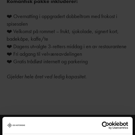
Romantisk pakke inkluderer:
❤️ Overnatting i oppgradert dobbeltrom med frokost i
spisesalen
❤️ Velkomst på rommet – frukt, sjokolade, signert kort,
badekåpe, kaffe/te
❤️ Dagens utvalgte 3-retters middag i en av restaurantene
❤️ Fri adgang til velværeavdelingen
❤️ Gratis trådløst internett og parkering
Gjelder hele året ved ledig kapasitet.
Hold deg oppdatert på nyheter, og få spennende