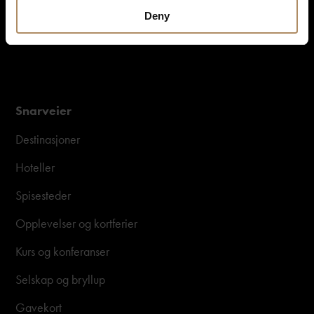
Deny
Snarveier
Destinasjoner
Hoteller
Spisesteder
Opplevelser og kortferier
Kurs og konferanser
Selskap og bryllup
Gavekort