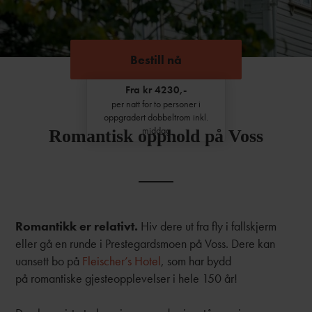
Bestill nå
Fra kr 4230,-
per natt for to personer i
oppgradert dobbeltrom inkl.
middag
Romantisk opphold på Voss
Romantikk er relativt.
Hiv dere ut fra fly i fallskjerm
eller gå en runde i Prestegardsmoen på Voss. Dere kan
uansett bo på
Fleischer’s Hotel
, som har bydd
på romantiske gjesteopplevelser i hele 150 år!