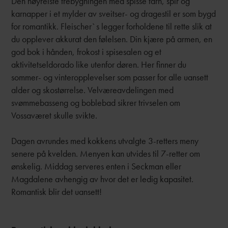
Den høyreiste trebygningen med spisse tårn, spir og
karnapper i et mylder av sveitser- og dragestil er som bygd
for romantikk. Fleischer`s legger forholdene til rette slik at
du opplever akkurat den følelsen. Din kjære på armen, en
god bok i hånden, frokost i spisesalen og et
aktivitetseldorado like utenfor døren. Her finner du
sommer- og vinteropplevelser som passer for alle uansett
alder og skostørrelse. Velværeavdelingen med
svømmebasseng og boblebad sikrer trivselen om
Vossaværet skulle svikte.
Dagen avrundes med kokkens utvalgte 3-retters meny
senere på kvelden. Menyen kan utvides til 7-retter om
ønskelig. Middag serveres enten i Seckman eller
Magdalene avhengig av hvor det er ledig kapasitet.
Romantisk blir det uansett!