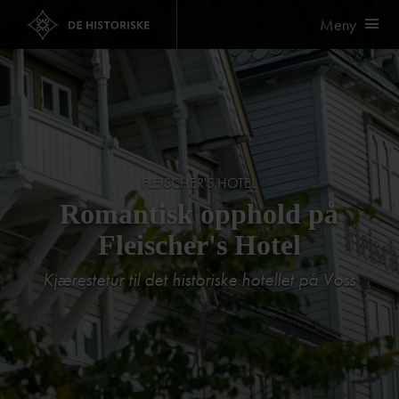
Meny
FLEISCHER'S HOTEL
Romantisk opphold på
Fleischer's Hotel
Kjærestetur til det historiske hotellet på Voss