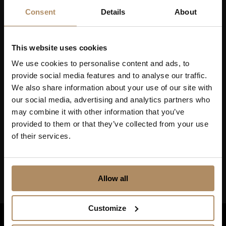
reisetilbud som frister!
Consent
Details
About
This website uses cookies
We use cookies to personalise content and ads, to
Ved påmelding godkjenner du at De Historiske lagrer
provide social media features and to analyse our traffic.
kontaktinformasjonen du gir oss, og at vi sender deg
We also share information about your use of our site with
nyhetsbrev om våre produkter og tjenester. Du kan
our social media, advertising and analytics partners who
oppheve abonnementet når som helst. Hvis du vil ha mer
may combine it with other information that you’ve
informasjon om vår praksis for personvern og hvordan vi
forplikter oss til å beskytte ditt personvern, kan du se våre
provided to them or that they’ve collected from your use
retningslinjer
her
.
of their services.
Allow all
Customize