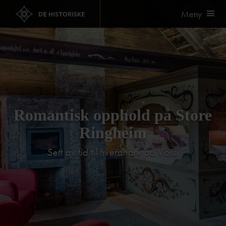
Meny
Romantisk opphold på Store
Ringheim
Sett av tid til hverandre på Voss.