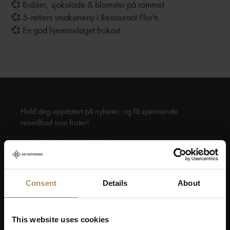
💞 Bobler, sjokolade & blomster på rommet
💞 5-retters smaksmeny i Restaurant Flor'n
💞 En god hjemmelaget frokost
Hold deg oppdatert på nyheter, og få spennende
reisetilbud som frister!
Consent
Details
About
Ved påmelding godkjenner du at De Historiske lagrer
kontaktinformasjonen du gir oss, og at vi sender deg
nyhetsbrev om våre produkter og tjenester. Du kan
oppheve abonnementet når som helst. Hvis du vil ha mer
This website uses cookies
informasjon om vår praksis for personvern og hvordan vi