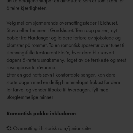
unike detaljene skaper en atmosfære som er som skapt for
å feire kjærligheten.
Velg mellom sjarmerende overnattingssteder i Eldhuset,
Stova eller Lemmen i Gardshuset. Tenn opp peisen, nyt
bobler fra Hardanger og la dere forføre av sjokolade og
blomster på rommet. Ta en romantisk spasertur over tunet til
stemningsfulle Restaurant Flor'n, hvor dere blir servert
dagens 5-retters smaksmeny, laget av de ferskeste og mest
sesongbaserte råvarene.
Etter en god natts søvn i komfortable senger, kan dere
starte dagen med en deilig hjemmelaget frokost før dere
tar farvel og vender tilbake til hverdagen, fylt med
uforglemmelige minner
Romantisk pakke inkluderer:
💞 Overnatting i historisk rom/junior suite