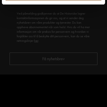
Ved påmelding godkjenner du at De Historiske lagrer
kontaktinformasjonen du gir oss, og at vi sender deg
nyhetsbrev om våre produkter og tjenester. Du kan
oppheve abonnementet når som helst. Hvis du vil ha mer
informasjon om vår praksis for personvern og hvordan vi
forplikter oss til å beskytte ditt personvern, kan du se våre
retningslinjer
her
.