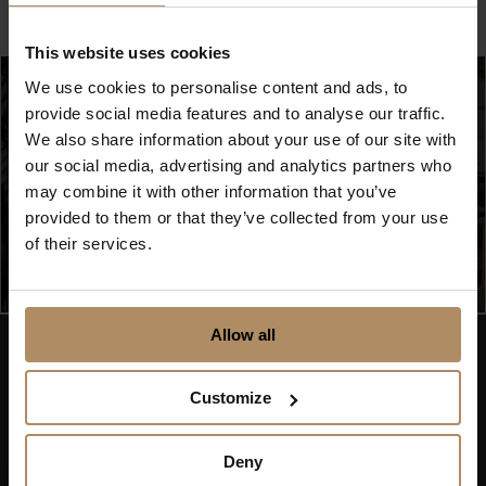
This website uses cookies
We use cookies to personalise content and ads, to
provide social media features and to analyse our traffic.
We also share information about your use of our site with
our social media, advertising and analytics partners who
Se flere bilder (16)
may combine it with other information that you’ve
provided to them or that they’ve collected from your use
of their services.
Foto
Allow all
Fløyen
Hold deg oppdatert på nyheter, og få spennende
Customize
reisetilbud som frister!
Deny