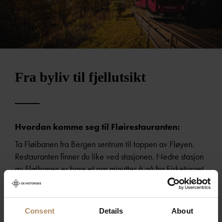
Fra byliv til fjellutsikt
Hvordan komme seg til Fløirestauranten:
Ta Fløibanen fra Bergen sentrum til toppen av Fløyen.
Restauranten finner du like ved stasjonen. Nedre stasjon
av Fløibanen er bare et par minutter å gå fra Fisketorget.
Banen bruker ca. 6 minutter til toppen. Skal du ha
selskap på Fløirestauranten kjører Fløibanen til alle
gjestene har kommet seg ned etter at selskapet er ferdig.
Consent
Details
About