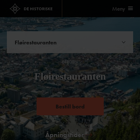
Meny
Fløirestauranten
Møter og events
BERGEN
Selskapslokaler
Fløirestauranten
Reisebrev
Bestill bord
Åpningstider