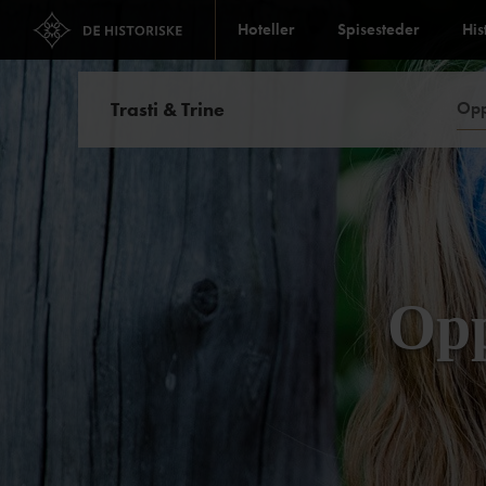
Hoteller
Spisesteder
His
Trasti & Trine
Opp
Opp