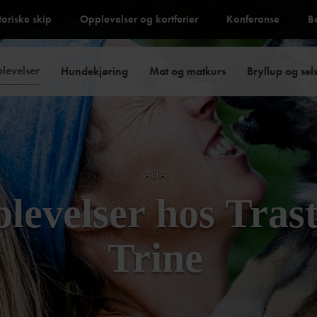
toriske skip
Opplevelser og kortferier
Konferanse
B
levelser
Hundekjøring
Mat og matkurs
Bryllup og sel
ALTA
levelser hos Tras
Trine