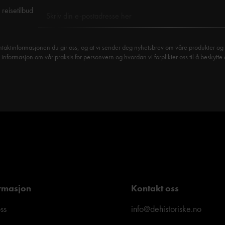
reisetilbud
taktinformasjonen du gir oss, og at vi sender deg nyhetsbrev om våre produkter og 
formasjon om vår praksis for personvern og hvordan vi forplikter oss til å beskytte 
rmasjon
Kontakt oss
ss
info@dehistoriske.no