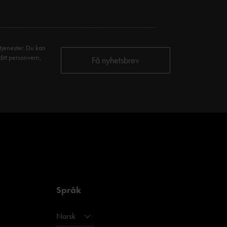
tjenester. Du kan
ditt personvern,
Språk
Norsk