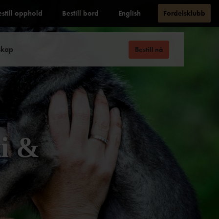
estill opphold
Bestill bord
English
Fordelsklubb
skap
Bestill nå
ti &