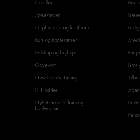
Hoteller
Konta
Spisesteder
Bære
Opplevelser og kortferier
Ledig
Kurs og konferanser
Medle
Selskap og bryllup
For p
Gavekort
Brosj
New Nordic Luxury
Tilbu
DH Insider
Agen
Nyhetsbrev for kurs og
Reise
konferanse
Perso