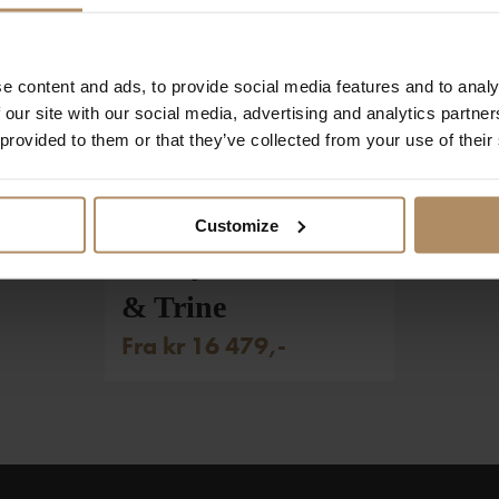
e content and ads, to provide social media features and to analy
 our site with our social media, advertising and analytics partn
 provided to them or that they’ve collected from your use of their
Romantiske
Customize
eventyr hos Trasti
& Trine
Fra kr 16 479,-