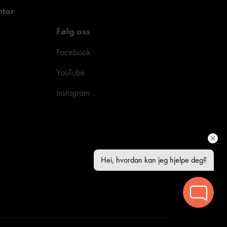
ntor
Følg oss
Facebook
YouTube
Instagram
Hei, hvordan kan jeg hjelpe deg?