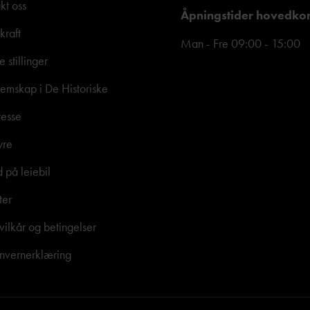
kt oss
Åpningstider hovedko
kraft
Man - Fre 09:00 - 15:00
e stillinger
mskap i De Historiske
resse
yre
d på leiebil
ter
vilkår og betingelser
nvernerklæring