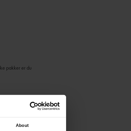
ike pakker er du
About