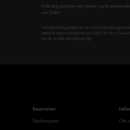
Hold deg oppdatert på nyheter, og få spennende 
som frister!
Ved påmelding godkjenner du at De Historiske lagrer kon
oppheve abonnementet når som helst. Hvis du vil ha mer in
kan du se våre retningslinjer
her
.
Snarveier
Info
Destinasjoner
Om o