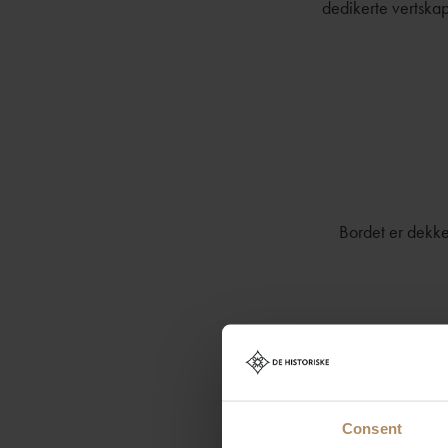
dedikerte vertskap
Bordet er dekke
Consent