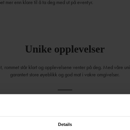
et mer enn klare til å ta deg med ut på eventyr.
Unike opplevelser
t, rommet står klart og opplevelsene venter på deg. Med våre un
garantert store øyeblikk og god mat i vakre omgivelser.
Details