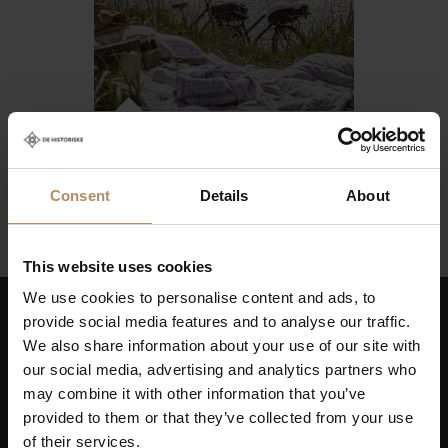
Badehotellene
Fra kr 6000,-
Consent
Details
About
This website uses cookies
We use cookies to personalise content and ads, to
provide social media features and to analyse our traffic.
Hold deg oppdatert på nyheter, og få spennende
We also share information about your use of our site with
reisetilbud som frister!
our social media, advertising and analytics partners who
may combine it with other information that you’ve
provided to them or that they’ve collected from your use
of their services.