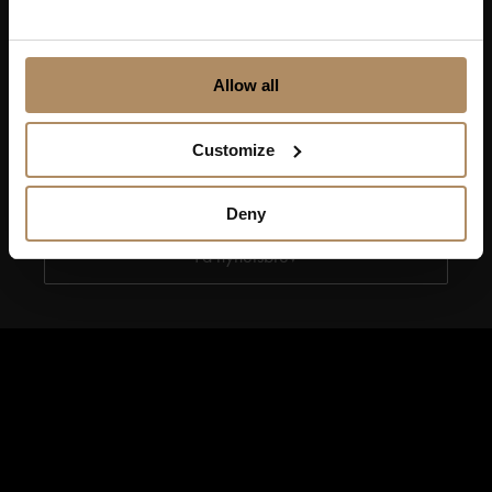
Ved påmelding godkjenner du at De Historiske lagrer
kontaktinformasjonen du gir oss, og at vi sender deg
Allow all
nyhetsbrev om våre produkter og tjenester. Du kan
oppheve abonnementet når som helst. Hvis du vil ha mer
informasjon om vår praksis for personvern og hvordan vi
Customize
forplikter oss til å beskytte ditt personvern, kan du se våre
retningslinjer
her
.
Deny