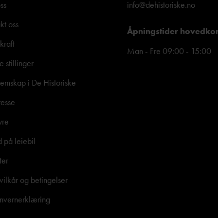
ss
info@dehistoriske.no
kt oss
Åpningstider hovedko
kraft
Man - Fre 09:00 - 15:00
e stillinger
mskap i De Historiske
resse
yre
d på leiebil
ter
vilkår og betingelser
nvernerklæring