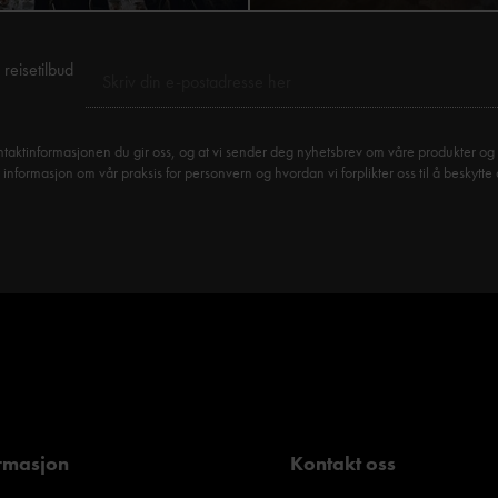
reisetilbud
taktinformasjonen du gir oss, og at vi sender deg nyhetsbrev om våre produkter og 
formasjon om vår praksis for personvern og hvordan vi forplikter oss til å beskytte 
rmasjon
Kontakt oss