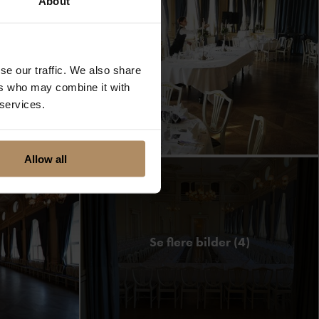
About
menyer.
se our traffic. We also share
ers who may combine it with
 services.
Allow all
Se flere bilder (4)