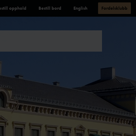
estill opphold
Bestill bord
English
Fordelsklubb
r