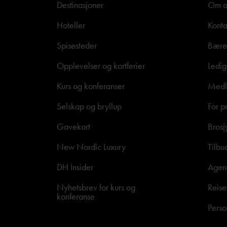
Destinasjoner
Om o
Hoteller
Konta
Spisesteder
Bære
Opplevelser og kortferier
Ledig
Kurs og konferanser
Medle
Selskap og bryllup
For p
Gavekort
Brosj
New Nordic Luxury
Tilbu
DH Insider
Agen
Nyhetsbrev for kurs og
Reise
konferanse
Perso