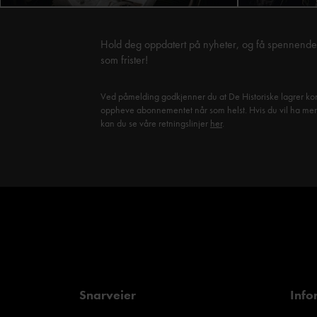
Hold deg oppdatert på nyheter, og få spennende 
som frister!
Ved påmelding godkjenner du at De Historiske lagrer kon
oppheve abonnementet når som helst. Hvis du vil ha mer in
kan du se våre retningslinjer
her
.
Snarveier
Info