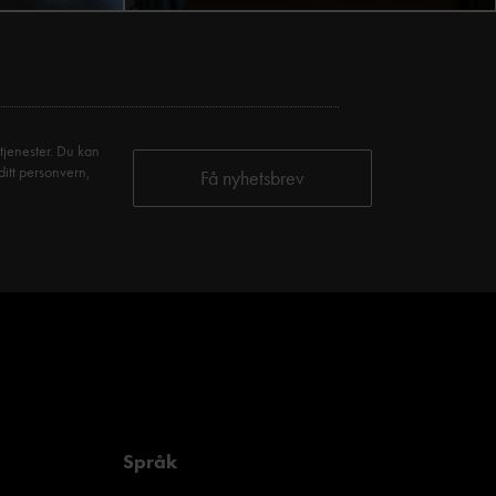
tjenester. Du kan
ditt personvern,
Språk