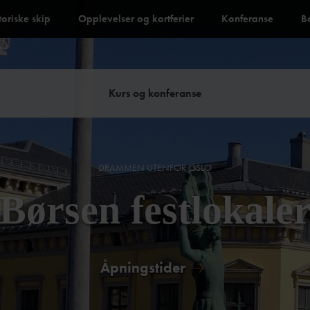
toriske skip
Opplevelser og kortferier
Konferanse
B
Kurs og konferanse
DRAMMEN UTENFOR OSLO
Børsen festlokale
Åpningstider