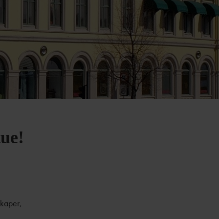
ue!
skaper,