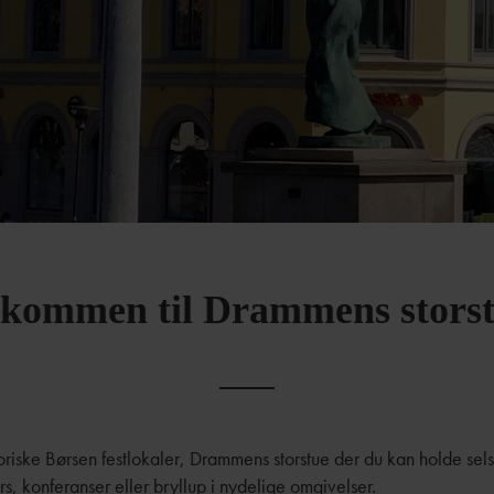
lkommen til Drammens storst
oriske Børsen festlokaler, Drammens storstue der du kan holde sel
s, konferanser eller bryllup i nydelige omgivelser.