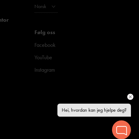
Norsk
ntor
Følg oss
Facebook
YouTube
Instagram
Hei, hvordan kan jeg hjelpe deg?