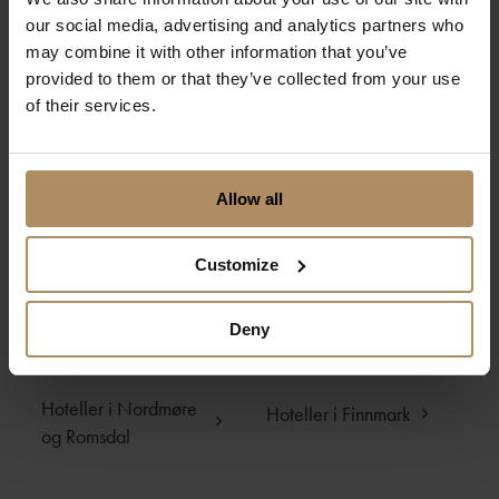
Hoteller i Lofoten
Hoteller i Flåm
our social media, advertising and analytics partners who
may combine it with other information that you’ve
Hoteller i Telemark
Hoteller i
provided to them or that they’ve collected from your use
og Buskerud
Jotunheimen og
of their services.
Gudbrandsdalen
Hoteller i Nordfjord
Hoteller i Voss
og Sunnfjord
Allow all
Hoteller i Haugesund
Hoteller i Risør
og Haugalandet
Customize
Hoteller i
Hoteller i Geilo
Deny
Kristiansand og
omegn
Hoteller i Nordmøre
Hoteller i Finnmark
og Romsdal