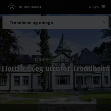
Meny
Trondheim og omegn
Hoteller
Spisesteder
Bryllup og selskap
TRONDHEIM OG OMEGN
Kurs og konferanser
Hoteller i og utenfor Trondheim