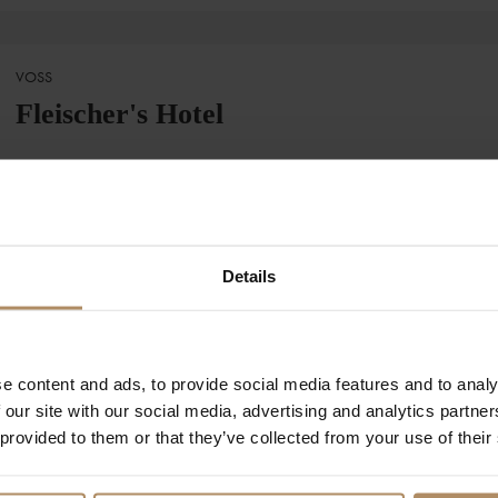
VOSS
KONTA
Fleischer's Hotel
 gårdstun på Voss finner du et Store Ringheim.
Store Ri
ed atmosfære.
MØLSTE
5710 S
Les mer
T:
+47 9
E:
booki
Details
www.sto
Viser resultater
1-2
av
2
hoteller
ode mat og imøtekommende vertskap er Fleischers Hotel en
e content and ads, to provide social media features and to analy
 our site with our social media, advertising and analytics partn
 provided to them or that they’ve collected from your use of their