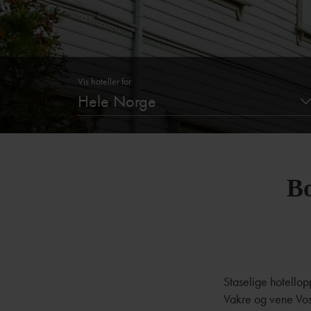
Vis hoteller for
Hele Norge
Bo
Staselige hotellopp
Vakre og vene Vos