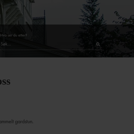
Hva ser du etter?
oss
 gammelt gardstun.