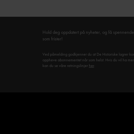
Hold deg oppdatert på nyheter, og få spennende 
som frister!
Ved påmelding godkjenner du at De Historiske lagrer kon
oppheve abonnementet når som helst. Hvis du vil ha mer in
kan du se våre retningslinjer
her
.