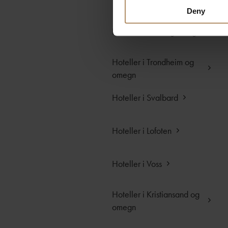
Hoteller etter destinas
Deny
Hoteller i Oslo og omegn
Hoteller i Trondheim og
omegn
Hoteller i Svalbard
Hoteller i Lofoten
Hoteller i Voss
Hoteller i Kristiansand og
omegn