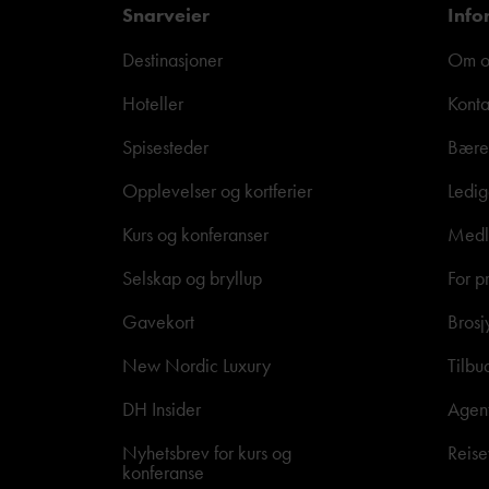
Snarveier
Info
Destinasjoner
Om o
Hoteller
Konta
Spisesteder
Bære
Opplevelser og kortferier
Ledig
Kurs og konferanser
Medle
Selskap og bryllup
For p
Gavekort
Brosj
New Nordic Luxury
Tilbu
DH Insider
Agen
Nyhetsbrev for kurs og
Reise
konferanse