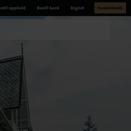
estill opphold
Bestill bord
English
Fordelsklubb