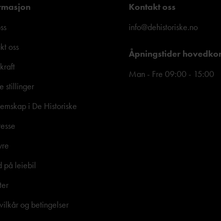
rmasjon
Kontakt oss
ss
info@dehistoriske.no
kt oss
Åpningstider hovedko
kraft
Man - Fre 09:00 - 15:00
e stillinger
mskap i De Historiske
resse
yre
d på leiebil
ter
vilkår og betingelser