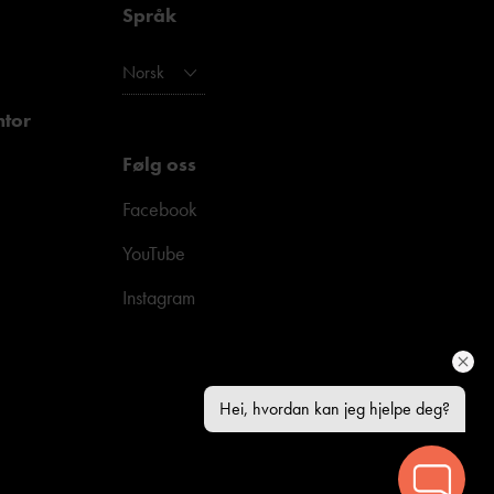
Språk
Norsk
ntor
Følg oss
Facebook
YouTube
Instagram
Hei, hvordan kan jeg hjelpe deg?