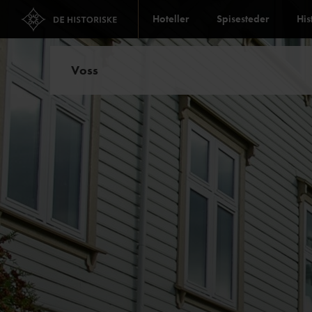
Hoteller
Spisesteder
His
Voss