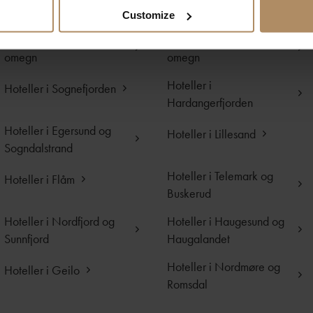
ion
Customize
Hoteller i Bergen og
Hoteller i Stavanger og
omegn
omegn
Hoteller i
Hoteller i Sognefjorden
Hardangerfjorden
Hoteller i Egersund og
Hoteller i Lillesand
Sogndalstrand
Hoteller i Telemark og
Hoteller i Flåm
Buskerud
Hoteller i Nordfjord og
Hoteller i Haugesund og
Sunnfjord
Haugalandet
Hoteller i Nordmøre og
Hoteller i Geilo
Romsdal