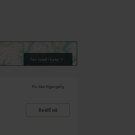
Finn hotell i kartet
Pris ikke tilgjengelig
Bestill nå