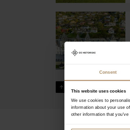
OM HOTELLET
Vakkert beliggende på et gammelt
Et lite og unikt boutiquehotell m
Consent
Gå til toppen
OM HOTELLET
This website uses cookies
Med sin ærverdige atmosfære, g
We use cookies to personalis
institusjon på Voss.
information about your use of
other information that you’ve