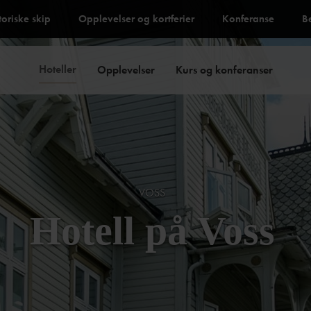
toriske skip
Opplevelser og kortferier
Konferanse
B
Hoteller
Opplevelser
Kurs og konferanser
VOSS
Hotell på Voss