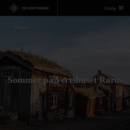
Meny
Tilbake
REISETIPS
Sommer på Vertshuset Røros