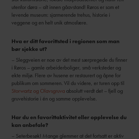
utenfor døra – alt innen gåavstand! Røros er som et
levende museum: sjarmerende trehus, historie i
veggene og en helt unik atmosfære.
Hva er ditt favorittsted i regionen som man
bør sjekke ut?
– Sleggveien er noe av det mest særpregede du finner
i Røros – gamle arbeiderboliger, små verksteder og
ekte miljø. Flere av husene er restaurert og åpne for
publikum om sommeren. Vil du videre, er turen opp til
Storwartz og Olavsgruva
absolutt verdt det – fjell og
gruvehistorie i én og samme opplevelse.
Har du en favorittaktivitet eller opplevelse du
kan anbefale?
– Seterbesøk! Mange glemmer at det fortsatt er aktiv