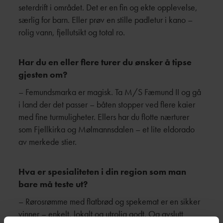
seterdrift i området. Det er en fin og ekte opplevelse,
særlig for barn. Eller prøv en stille padletur i kano –
rolig vann, fjellutsikt og total ro.
Har du en eller flere turer du ønsker å tipse
gjesten om?
– Femundsmarka er magisk. Ta M/S Fæmund II og gå
i land der det passer – båten stopper ved flere kaier
med fine turmuligheter. Ellers har du flotte nærturer
som Fjellkirka og Mølmannsdalen – et lite eldorado
av merkede stier.
Hva er spesialiteten i din region som man
bare må teste ut?
– Rørosrømme med flatbrød og spekemat er en sikker
vinner – enkelt, lokalt og utrolig godt. Og avslutt