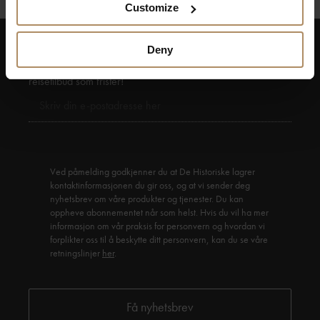
Customize
Deny
Hold deg oppdatert på nyheter, og få spennende
reisetilbud som frister!
Ved påmelding godkjenner du at De Historiske lagrer
kontaktinformasjonen du gir oss, og at vi sender deg
nyhetsbrev om våre produkter og tjenester. Du kan
oppheve abonnementet når som helst. Hvis du vil ha mer
informasjon om vår praksis for personvern og hvordan vi
forplikter oss til å beskytte ditt personvern, kan du se våre
retningslinjer
her
.