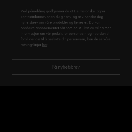
Ved påmelding godkjenner du at De Historiske lagrer
kontaktinformasjonen du gir oss, og at vi sender deg
nyhetsbrev om våre produkter og tjenester. Du kan
oppheve abonnementet når som helst. Hvis du vil ha mer
informasjon om vår praksis for personvern og hvordan vi
forplikter oss til å beskytte ditt personvern, kan du se våre
retningslinjer
her
.