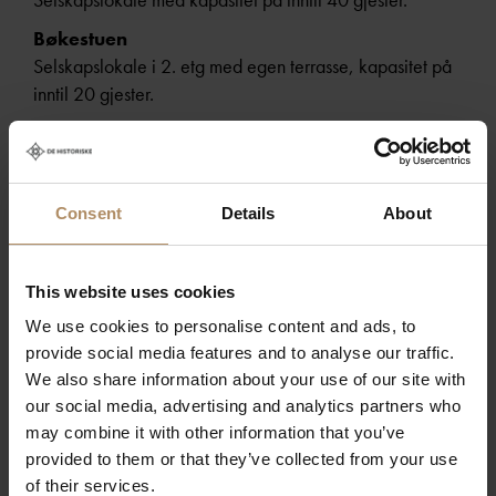
Bøkestuen
Selskapslokale i 2. etg med egen terrasse, kapasitet på
inntil 20 gjester.
Gaardshuset
Kan reserveres til 15 gjester for å nyte de sene
nattetimer.
Consent
Details
About
Orangeriet
Hotellets nye selskapslokale med plass til inntil 100
This website uses cookies
gjester.
We use cookies to personalise content and ads, to
provide social media features and to analyse our traffic.
Uansett anledning står teamet klare til å hjelpe gjestene
We also share information about your use of our site with
our social media, advertising and analytics partners who
med å velge det perfekte lokalet og komponere en
may combine it with other information that you’ve
smakfull selskapsmeny, nøye tilberedt av kjøkkensjefen
provided to them or that they’ve collected from your use
med fokus på kvalitet og sesongens beste råvarer.
of their services.