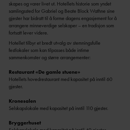
skapes og varer livet ut. Hotellets historie som yndet
samlingssted for Gabriel og Beate Block Wathne sine
gjester har bidratt til å forme dagens engasjement for å
arrangere minneverdige selskaper – en tradisjon som
fortsatt lever videre.
Hotellet tilbyr et bredt utvalg av stemningsfulle
festlokaler som kan tilpasses både intime
sammenkomster og større arrangementer:
Restaurant «De gamle stuene»
Hotellets hovedrestaurant med kapasitet på inntil 60
gjester.
Kronesalen
Selskapslokale med kapasitet på inntil 110 gjester.
Bryggerhuset
Selskapslokale med kapasitet på inntil 40 gjester.