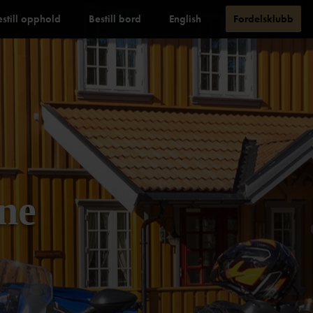
estill opphold
Bestill bord
English
Fordelsklubb
ene