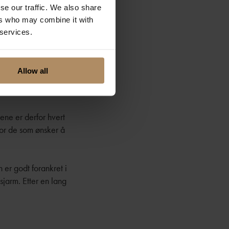
se our traffic. We also share
ers who may combine it with
 services.
Allow all
ene er derfor hvert
for de som ønsker å
n er godt forankret i
 sjarm. Etter en lang