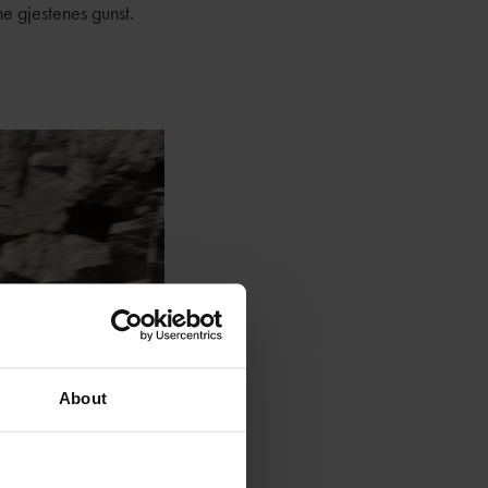
ne gjestenes gunst.
About