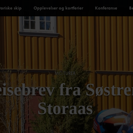
toriske skip
Opplevelser og kortferier
Konferanse
B
MC-TURER
isebrev fra Søstr
Storaas