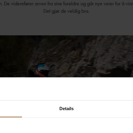
 De viderefører arven fra sine foreldre og går nye veier for å vin
Det gjør de veldig bra.
Details