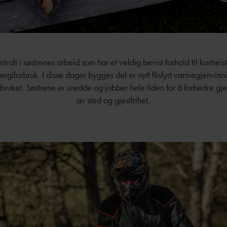
ntralt i søstrenes arbeid som har et veldig bevist forhold til kortreis
rgiforbruk. I disse dager bygges det er nytt flisfyrt varmegjenvi
bruket. Søstrene er uredde og jobber hele tiden for å forbedre gj
av sted og gjestfrihet.