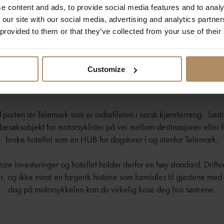
e content and ads, to provide social media features and to analy
 our site with our social media, advertising and analytics partn
 provided to them or that they’ve collected from your use of their
Customize
d porten av Telemark som er indrefileten i norsk kjøreterreng. Søstr
 besøksobjekt for motorsyklister på vei mellom destinasjoner eller 
bruke hotellet som en HUB for dagsturer i og utenfor Telemark.
tore investeringer og hotellet holder derfor en høy standard. Drifte
r, og ikke minst en fargerik historie som formidles til gjestene med
dag på motorsykkelen kan du virkelig kose deg hos søstrene.