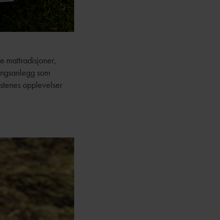
te mattradisjoner,
nningsanlegg som
estenes opplevelser