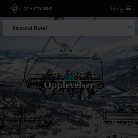
Meny
Straand Hotel
Matopplevelser
Opplevelser
Bryllup og selskapslokaler
STRAAND HOTEL
Kurs og konferanse
Opplevelser