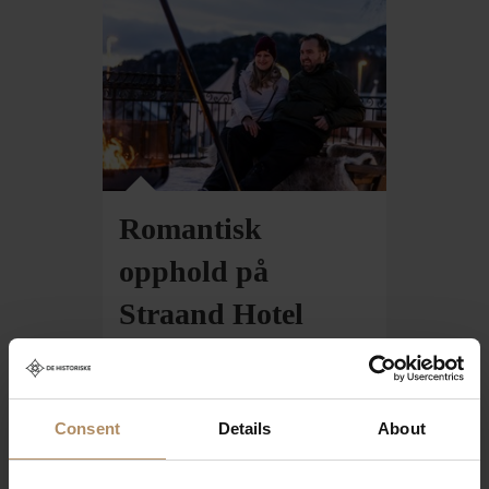
Romantisk
opphold på
Straand Hotel
Fra kr 5200,-
Consent
Details
About