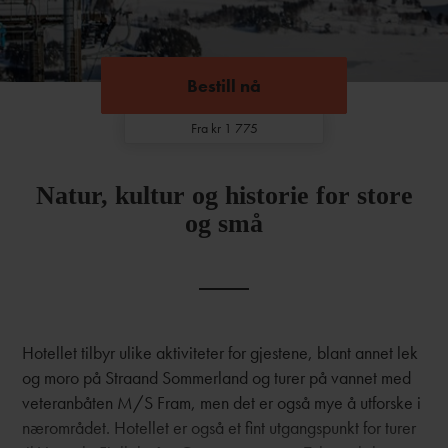
Bestill nå
Bestill nå
Fra kr 1 775
Natur, kultur og historie for store
og små
Hotellet tilbyr ulike aktiviteter for gjestene, blant annet lek
og moro på Straand Sommerland og turer på vannet med
veteranbåten M/S Fram, men det er også mye å utforske i
nærområdet. Hotellet er også et fint utgangspunkt for turer