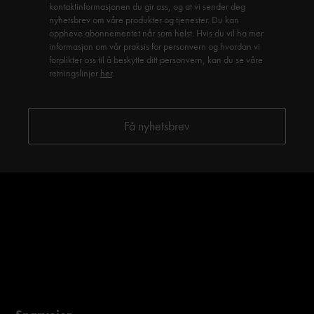
kontaktinformasjonen du gir oss, og at vi sender deg
nyhetsbrev om våre produkter og tjenester. Du kan
oppheve abonnementet når som helst. Hvis du vil ha mer
informasjon om vår praksis for personvern og hvordan vi
forplikter oss til å beskytte ditt personvern, kan du se våre
retningslinjer
her
.